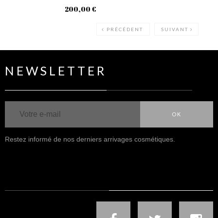
200,00 €
90
PRÉCÉDENT
SUIVANT
NEWSLETTER
OK
Restez informé de nos derniers arrivages cosmétiques.
NOUS SUIVRE