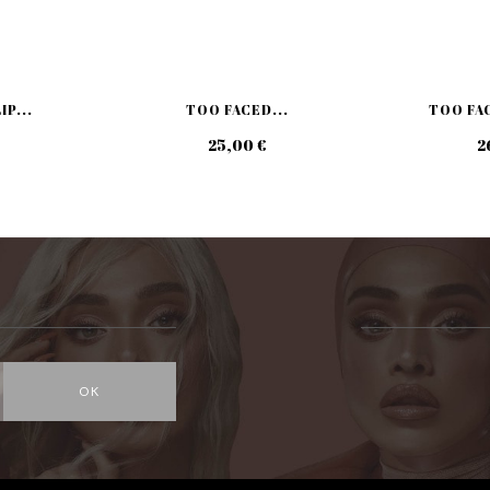
IP...
TOO FACED...
TOO FAC
25,00 €
2
OK