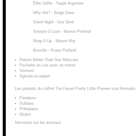
Elfie Selfie - Taupe Argentée
Why Not? - Beige Doux
Silent Night - Gris Doré
Snooze U Lose - Marron Profond
Wrap It Up - Mauve Mat
Booville - Prune Profond
Deluxe Better Than Sex Mascara
Pochette en cuir avec un mirroir
Stickers
Agenda en papier
Les produits du coffret Too Faced Pretty Little Planner sont formulés
Parabens
Sulfates
Phthalates
Gluten
Non-testé sur les animaux.