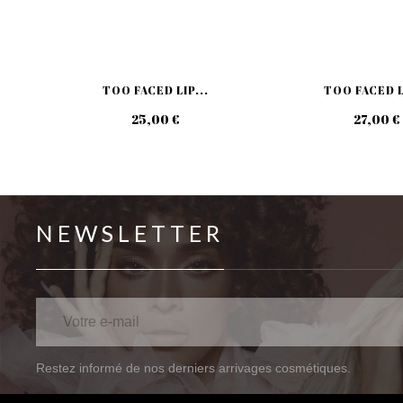
TOO FACED LIP...
TOO FACED L
25,00 €
27,00 €
NEWSLETTER
Restez informé de nos derniers arrivages cosmétiques.