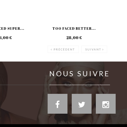
ED SUPER...
TOO FACED BETTER...
T
6,00 €
28,00 €
PRÉCÉDENT
SUIVANT
NOUS SUIVRE