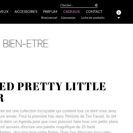
Chercher...
VEUX
ACCESSOIRES
PARFUM
CADEAUX
CONTACT
0
FERMER
Bienvenue!
Connexion
Liste de souhaits
ED PRETTY LITTLE
R
ner est une collection incroyable qui contient tout ce dont vous avez
ure année. Pour la première fois dans l'histoire de Too Faced, ils ont
 dans un Agenda pour que vous puissiez faire tous vos petits plans
sont assurés d'inclure une palette magnifique de 15 fards
lantes, plus leur best-seller Better Than Sex Mascara pour créer