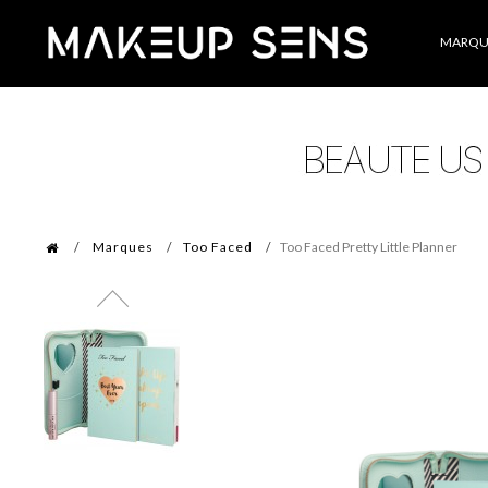
Catégories
MARQU
Marques
Too Faced
Too Faced Pretty Little Planner