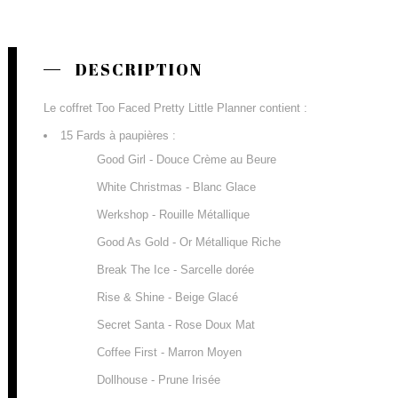
DESCRIPTION
Le coffret Too Faced Pretty Little Planner contient :
15 Fards à paupières :
Good Girl - Douce Crème au Beure
White Christmas - Blanc Glace
Werkshop - Rouille Métallique
Good As Gold - Or Métallique Riche
Break The Ice - Sarcelle dorée
Rise & Shine - Beige Glacé
Secret Santa - Rose Doux Mat
Coffee First - Marron Moyen
Dollhouse - Prune Irisée