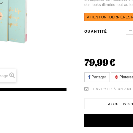
des looks illimités tout au l
ATTENTION : DERNIÈRES P
QUANTITÉ
79,99 €
image
Partager
Pinteres
ENVOYER À UN AMI
AJOUT WISH