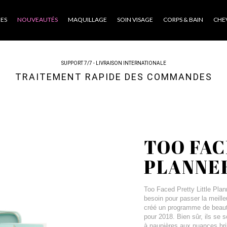
ES
NOUVEAUTÉS
MAQUILLAGE
SOIN VISAGE
CORPS & BAIN
CHE
SUPPORT 7/7 - LIVRAISON INTERNATIONALE
TRAITEMENT RAPIDE DES COMMANDES
TOO FAC
PLANNE
Too Faced Pretty Little Plan
besoin pour passer la meille
créé un programme de beauté
pour 2018. Bien sûr, ils se 
à paupières aux nuances bril