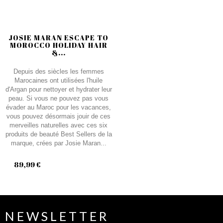
JOSIE MARAN ESCAPE TO
MOROCCO HOLIDAY HAIR
&...
Depuis des siècles les femmes
Marocaines ont utilisées l'huile
d'Argan pour nettoyer et hydrater leur
peau. Si vous ne pouvez pas vous
évader au Maroc pour les vacances,
vous pouvez désormais jouir de ces
merveilles naturelles avec ces six
produits de beauté Best Sellers de la
marque, crées par Josie Maran...
89,99 €
NEWSLETTER