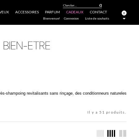
Chercher...
VEUX
ACCESSOIRES
PARFUM
CADEAUX
CONTACT
0
FERMER
Bienvenue!
Connexion
Liste de souhaits
s-shampoing revitalisants sans rinçage, des conditionneurs natureles
Il y a 51 produits.