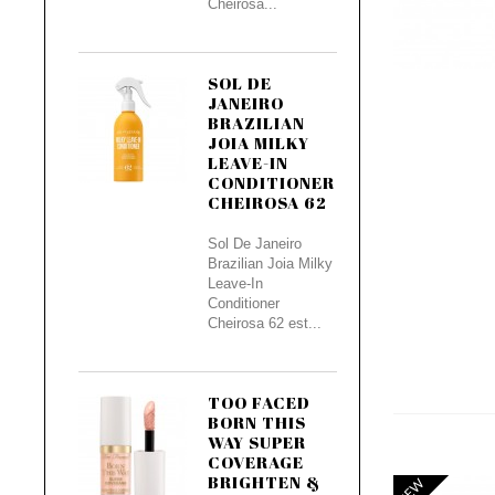
Cheirosa...
SOL DE
JANEIRO
BRAZILIAN
JOIA MILKY
LEAVE-IN
CONDITIONER
CHEIROSA 62
Sol De Janeiro
Brazilian Joia Milky
Leave-In
Conditioner
Cheirosa 62 est...
TOO FACED
BORN THIS
WAY SUPER
COVERAGE
BRIGHTEN &
NEW