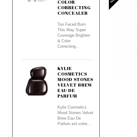
COLOR
CORRECTING
CONCEALER
Too Faced Born
This Way Super
Coverage Brighten
& Color
Correcting...
KYLIE
COSMETICS
MOOD STONES
VELVET BREW
EAU DE
PARFUM
Kylie Cosmetics
Mood Stones Velvet
Brew Eau De
Parfum est votre...