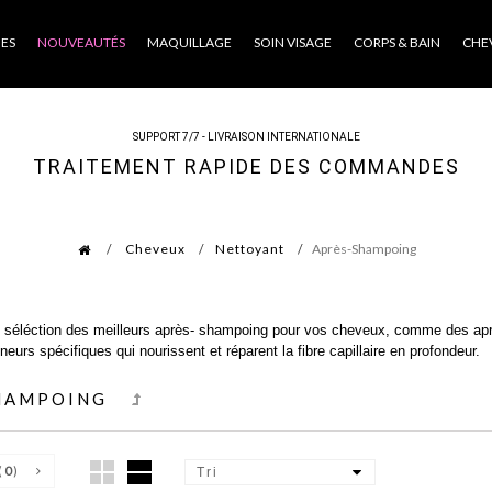
ES
NOUVEAUTÉS
MAQUILLAGE
SOIN VISAGE
CORPS & BAIN
CHE
SUPPORT 7/7 - LIVRAISON INTERNATIONALE
TRAITEMENT RAPIDE DES COMMANDES
Cheveux
Nettoyant
Après-Shampoing
 séléction des meilleurs après- shampoing pour vos cheveux, comme des aprè
neurs spécifiques qui nourissent et réparent la fibre capillaire en profondeur.
HAMPOING
(
0
)
Tri