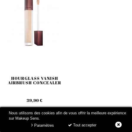
HOURGLASS VANISH
AIRBRUSH CONCEALER
39,90 €
Nous utilisons des cookies afin de vous offrir la meilleure expérience
sur Makeup Sens.
Tout accepter
Paramètres