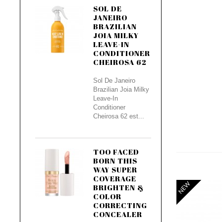
SOL DE
JANEIRO
BRAZILIAN
JOIA MILKY
LEAVE-IN
CONDITIONER
CHEIROSA 62
Sol De Janeiro
Brazilian Joia Milky
Leave-In
Conditioner
Cheirosa 62 est...
TOO FACED
BORN THIS
WAY SUPER
COVERAGE
NEW
BRIGHTEN &
COLOR
CORRECTING
CONCEALER