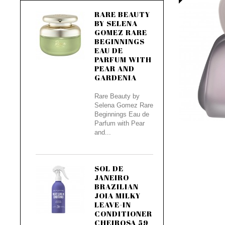
RARE BEAUTY
BY SELENA
GOMEZ RARE
BEGINNINGS
EAU DE
PARFUM WITH
PEAR AND
GARDENIA
Rare Beauty by
Selena Gomez Rare
Beginnings Eau de
Parfum with Pear
and...
SOL DE
JANEIRO
BRAZILIAN
JOIA MILKY
LEAVE-IN
CONDITIONER
CHEIROSA 59