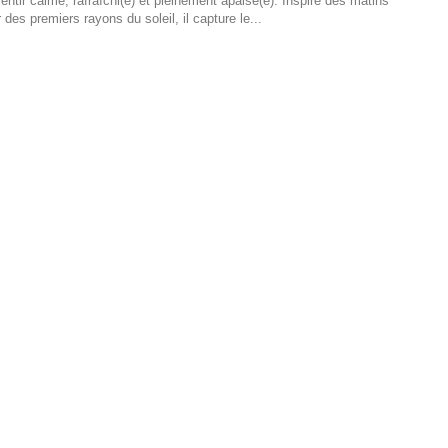
tir calme, rafraîchi(e) et pleinement apaisé(e). Inspiré des matins
 des premiers rayons du soleil, il capture le...