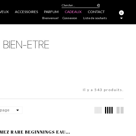
Chercher...
VEUX
ACCESSOIRES
PARFUM
CADEAUX
CONTACT
0
FERMER
Bienvenue!
Connexion
Liste de souhaits
Il y a 543 produits.
 page
MEZ RARE BEGINNINGS EAU...