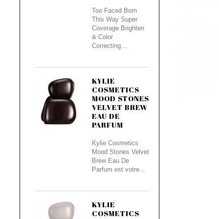
Too Faced Born
This Way Super
Coverage Brighten
& Color
Correcting...
KYLIE
COSMETICS
MOOD STONES
VELVET BREW
EAU DE
PARFUM
Kylie Cosmetics
Mood Stones Velvet
Brew Eau De
Parfum est votre...
KYLIE
COSMETICS