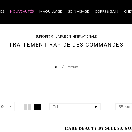
ES
NOUVEAUTÉS
MAQUILLAGE
SOIN VISAGE
CORPS & BAIN
CHE
SUPPORT 7/7 - LIVRAISON INTERNATIONALE
TRAITEMENT RAPIDE DES COMMANDES
Parfum
(
0
)
Tri
55 par
RARE BEAUTY BY SELENA GO