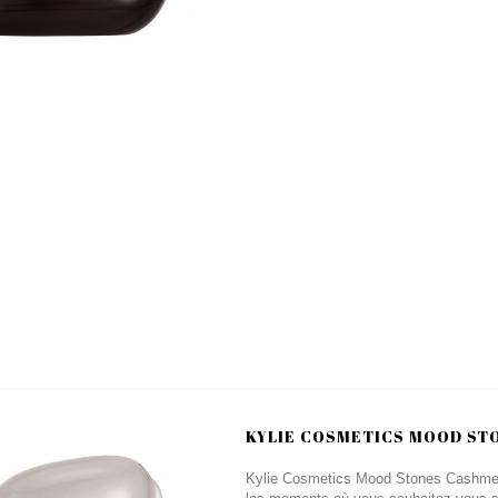
KYLIE COSMETICS MOOD STO
Kylie Cosmetics Mood Stones Cashmere