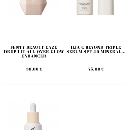
FENTY BEAUTY EAZE
ILIA C BEYOND TRIPLE
DROP'LIT ALL-OVER GLOW
SERUM SPF 40 MINERAL...
ENHANCER
39,00 €
75,00 €