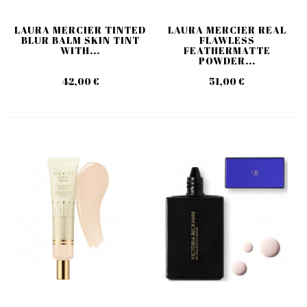
LAURA MERCIER TINTED
LAURA MERCIER REAL
BLUR BALM SKIN TINT
FLAWLESS
WITH...
FEATHERMATTE
POWDER...
42,00 €
51,00 €