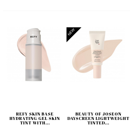
NEW
REFY SKIN BASE
BEAUTY OF JOSEON
HYDRATING GEL SKIN
DAYSCREEN LIGHTWEIGHT
TINT WITH...
TINTED...