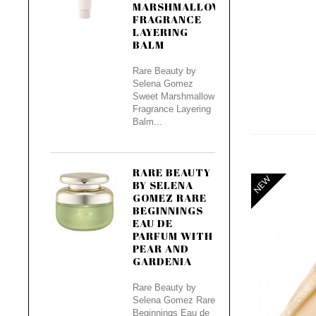
MARSHMALLOW
FRAGRANCE
LAYERING
BALM
Rare Beauty by
Selena Gomez
Sweet Marshmallow
Fragrance Layering
Balm...
RARE BEAUTY
NEW
BY SELENA
GOMEZ RARE
BEGINNINGS
EAU DE
PARFUM WITH
PEAR AND
GARDENIA
Rare Beauty by
Selena Gomez Rare
Beginnings Eau de