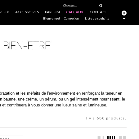
Chercher...
VEUX
ACCESSOIRES
PARFUM
CADEAUX
CONTACT
0
FERMER
Bienvenue!
Connexion
Liste de souhaits
ratation et les méfaits de l'environnement en renforçant la teneur en
un baume, une crème, un sérum, ou un gel intensément nourrissant, le
au et contribuera à vous donner une lueur saine et lumineuse.
Il y a 680 produits.