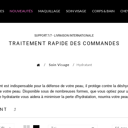
ES
NOUVEAUTÉS
MAQUILLAGE
SOIN VISAGE
CORPS & BAIN
CHE
SUPPORT 7/7 - LIVRAISON INTERNATIONALE
TRAITEMENT RAPIDE DES COMMANDES
Soin Visage
Hydratant
t est indispensable pour la défense de votre peau, il protège contre la déshyd
 de votre peau. Disponible sous de nombreuses formes, que vous optiez pour 
e hydratante vous aidera à minimiser la perte d'hydratation, nourrira votre pe
ANT
(
0
)