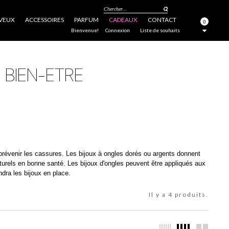
Chercher...
VEUX
ACCESSOIRES
PARFUM
CADEAUX
CONTACT
0
FERMER
Bienvenue!
Connexion
Liste de souhaits
 prévenir les cassures. Les bijoux à ongles dorés ou argents donnent
turels en bonne santé. Les bijoux d'ongles peuvent être appliqués aux
dra les bijoux en place.
Il y a 4 produits.