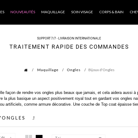
ES
NOUVEAUTÉS
MAQUILLAGE
SOIN VISAGE
CORPS & BAIN
CHE
SUPPORT 7/7 - LIVRAISON INTERNATIONALE
TRAITEMENT RAPIDE DES COMMANDES
Maquillage
Ongles
Bijoux d'Ongles
elle façon de rendre vos ongles plus beaux que jamais, et cela aidera aussi à
e la plus basique un aspect positivement royal tout en gardant vos ongles na
 ou artificiels, comme armure décorative. Une couche de Top coat épaisse tien
D'ONGLES
(
0
)