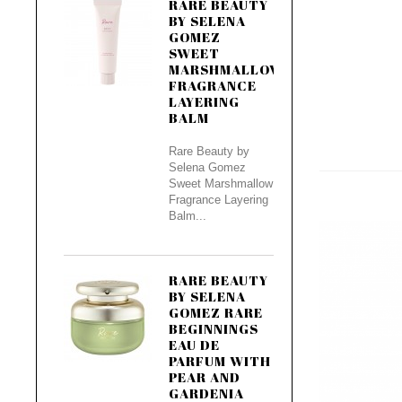
RARE BEAUTY
BY SELENA
GOMEZ
SWEET
MARSHMALLOW
FRAGRANCE
LAYERING
BALM
Rare Beauty by
Selena Gomez
Sweet Marshmallow
Fragrance Layering
Balm...
RARE BEAUTY
BY SELENA
GOMEZ RARE
BEGINNINGS
EAU DE
PARFUM WITH
PEAR AND
GARDENIA