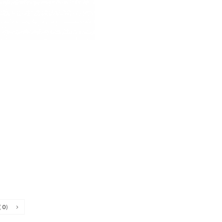
(
0
)