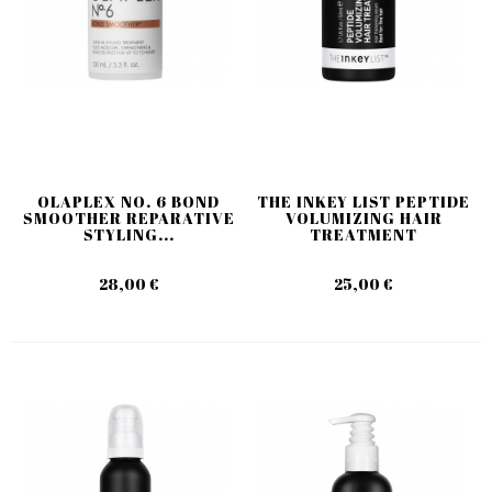
OLAPLEX NO. 6 BOND
THE INKEY LIST PEPTIDE
SMOOTHER REPARATIVE
VOLUMIZING HAIR
STYLING...
TREATMENT
28,00 €
25,00 €