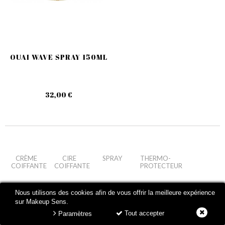
OUAI WAVE SPRAY 150ML
32,00 €
CRÈME
CIRE
SPRAY
THERMO-
COIFFANTE
COIFFANTE
PROTECTEUR
Nous utilisons des cookies afin de vous offrir la meilleure expérience
sur Makeup Sens.
Tout accepter
Paramètres