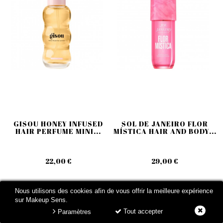
GISOU HONEY INFUSED
SOL DE JANEIRO FLOR
HAIR PERFUME MINI...
MÍSTICA HAIR AND BODY...
22,00 €
29,00 €
Nous utilisons des cookies afin de vous offrir la meilleure expérience
sur Makeup Sens.
Tout accepter
Paramètres