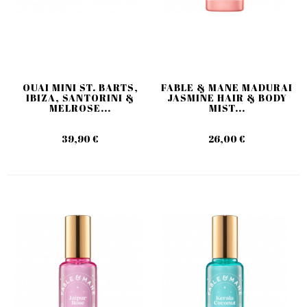
OUAI MINI ST. BARTS,
FABLE & MANE MADURAI
IBIZA, SANTORINI &
JASMINE HAIR & BODY
MELROSE...
MIST...
39,90 €
26,00 €