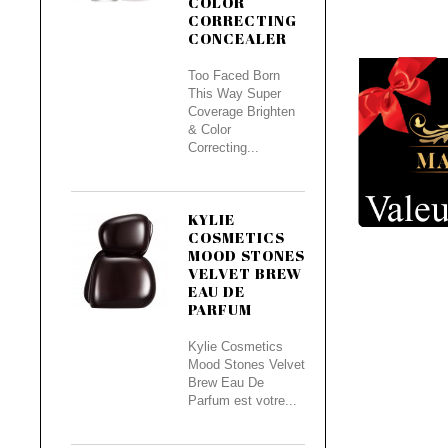
COLOR
CORRECTING
CONCEALER
Too Faced Born
This Way Super
Coverage Brighten
& Color
Correcting...
KYLIE
COSMETICS
MOOD STONES
VELVET BREW
EAU DE
PARFUM
Kylie Cosmetics
Mood Stones Velvet
Brew Eau De
Parfum est votre...