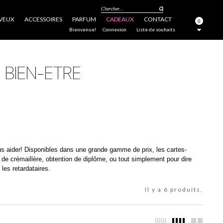
Chercher...
VEUX
ACCESSOIRES
PARFUM
CADEAUX
CONTACT
0
FERMER
Bienvenue!
Connexion
Liste de souhaits
aider! Disponibles dans une grande gamme de prix, les cartes-
 de crémaillère, obtention de diplôme, ou tout simplement pour dire
les retardataires.
Il y a 6 produits.