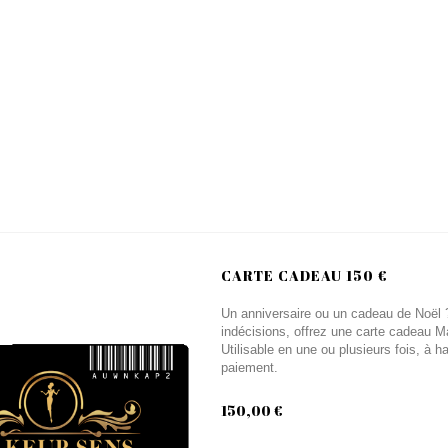
CARTE CADEAU 150 €
Un anniversaire ou un cadeau de Noël ? 
indécisions, offrez une carte cadeau M
Utilisable en une ou plusieurs fois, à 
paiement.
150,00 €