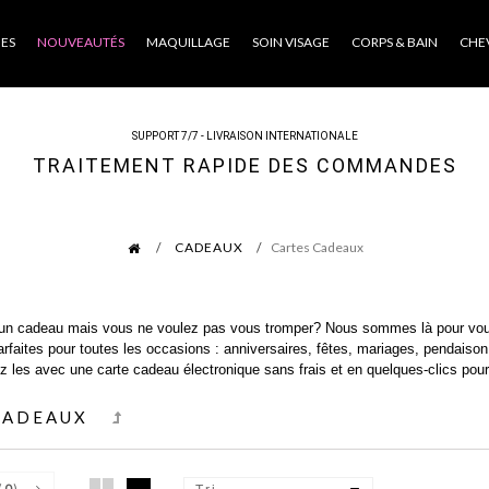
ES
NOUVEAUTÉS
MAQUILLAGE
SOIN VISAGE
CORPS & BAIN
CHE
SUPPORT 7/7 - LIVRAISON INTERNATIONALE
TRAITEMENT RAPIDE DES COMMANDES
CADEAUX
Cartes Cadeaux
un cadeau mais vous ne voulez pas vous tromper? Nous sommes là pour vous 
rfaites pour toutes les occasions : anniversaires, fêtes, mariages, pendaison
z les avec une carte cadeau électronique sans frais et en quelques-clics pour 
CADEAUX
(
0
)