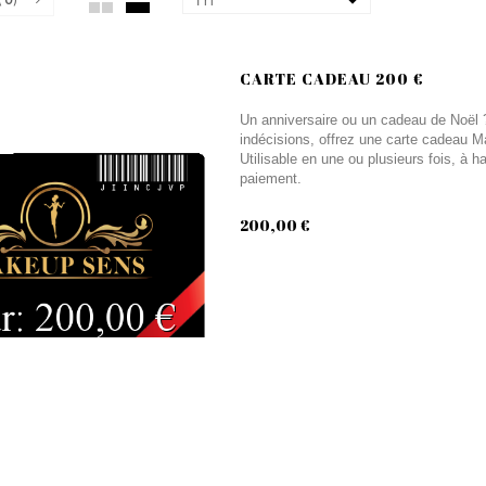
Tri
CARTE CADEAU 200 €
Un anniversaire ou un cadeau de Noël ? 
indécisions, offrez une carte cadeau M
Utilisable en une ou plusieurs fois, à 
paiement.
200,00 €