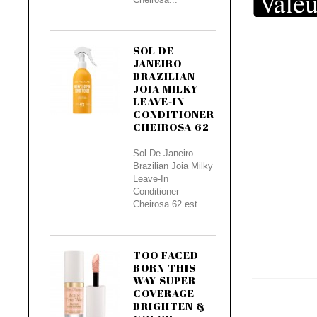
SOL DE
JANEIRO
BRAZILIAN
JOIA MILKY
LEAVE-IN
CONDITIONER
CHEIROSA 62
Sol De Janeiro
Brazilian Joia Milky
Leave-In
Conditioner
Cheirosa 62 est...
TOO FACED
BORN THIS
WAY SUPER
COVERAGE
BRIGHTEN &