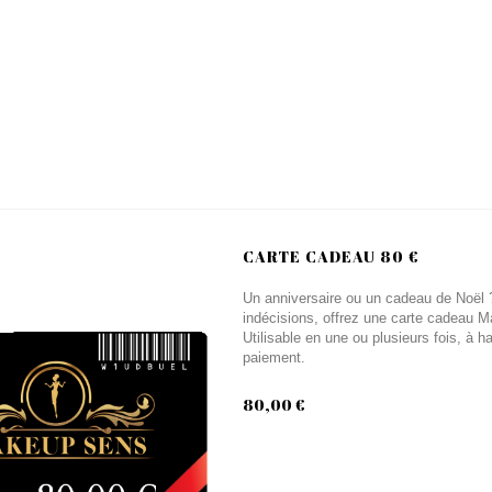
CARTE CADEAU 80 €
Un anniversaire ou un cadeau de Noël ? 
indécisions, offrez une carte cadeau M
Utilisable en une ou plusieurs fois, à 
paiement.
80,00 €