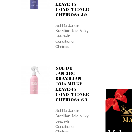
LEAVE-IN
CONDITIONER
CHEIROSA 59
Sol De Janeiro
Brazilian Joia Milky
Leave-In
Conditioner
Cheirosa...
SOL DE
JANEIRO
BRAZILIAN
JOIA MILKY
LEAVE-IN
CONDITIONER
CHEIROSA 68
Sol De Janeiro
Brazilian Joia Milky
Leave-In
Conditioner
Cheirosa...