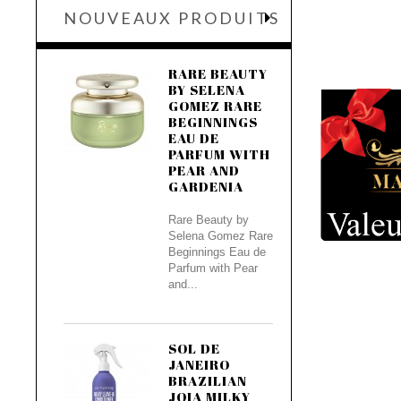
NOUVEAUX PRODUITS
RARE BEAUTY
BY SELENA
GOMEZ RARE
BEGINNINGS
EAU DE
PARFUM WITH
PEAR AND
GARDENIA
Rare Beauty by
Selena Gomez Rare
Beginnings Eau de
Parfum with Pear
and...
SOL DE
JANEIRO
BRAZILIAN
JOIA MILKY