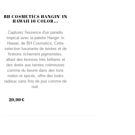
BH COSMETICS HANGIN' IN
HAWAII 16 COLOR...
Capturez l'essence d'un paradis
tropical avec la palette Hangin 'in
Hawaii, de BH Cosmetics. Cette
selection luxuriante de teintes et de
finitions richement pigmentées,
allant des bronzes très brillants et
des dorés aux teintes crémeuses
comme du beurre dans des tons
melon et épicés, offre des looks
radieux sans fins de jour comme de
nuit.
29,99 €