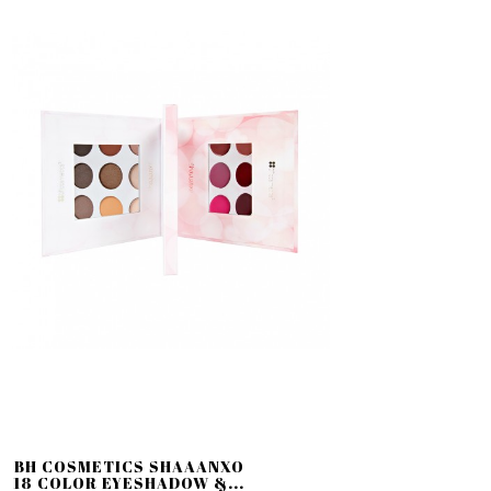
BH COSMETICS SHAAANXO
18 COLOR EYESHADOW &...