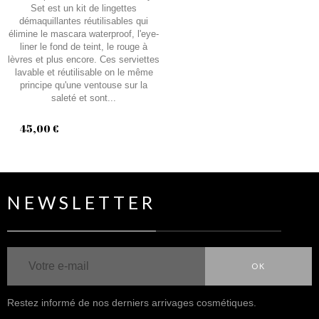
Set est un kit de lingettes
démaquillantes réutilisables qui
élimine le mascara waterproof, l'eye-
liner le fond de teint, le rouge à
lèvres et plus encore. Ces serviettes
lavable et réutilisable on le même
principe qu'une ventouse sur la
saleté et sont...
45,00 €
NEWSLETTER
OK
Restez informé de nos derniers arrivages cosmétiques.