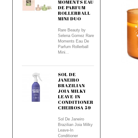
MOMENTS EAU
DE PARFUM
ROLLERBALL
MINI DUO
Rare Beauty by
Selena Gomez Rare
Moments Eau De
Parfum Rollerball
Mini...
SOL DE
JANEIRO
BRAZILIAN
JOIA MILKY
LEAVE-IN
CONDITIONER
CHEIROSA 59
Sol De Janeiro
Brazilian Joia Milky
Leave-In
Conditioner