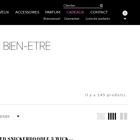
Chercher...
VEUX
ACCESSOIRES
PARFUM
CADEAUX
CONTACT
0
FERMER
Bienvenue!
Connexion
Liste de souhaits
Il y a 145 produits.
 page
D SNICKERDOODLE 3 WICK...