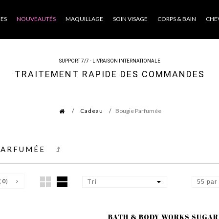
ES
NOUVEAUTÉS
MAQUILLAGE
SOIN VISAGE
CORPS & BAIN
CHE
SUPPORT 7/7 - LIVRAISON INTERNATIONALE
TRAITEMENT RAPIDE DES COMMANDES
Cadeau
Bougie Parfumée
PARFUMÉE
(
0
)
Tri
55 par
BATH & BODY WORKS SUGARE