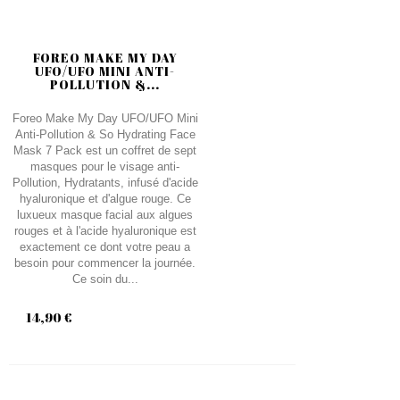
FOREO MAKE MY DAY
UFO/UFO MINI ANTI-
POLLUTION &...
Foreo Make My Day UFO/UFO Mini
Anti-Pollution & So Hydrating Face
Mask 7 Pack est un coffret de sept
masques pour le visage anti-
Pollution, Hydratants, infusé d'acide
hyaluronique et d'algue rouge. Ce
luxueux masque facial aux algues
rouges et à l'acide hyaluronique est
exactement ce dont votre peau a
besoin pour commencer la journée.
Ce soin du...
14,90 €