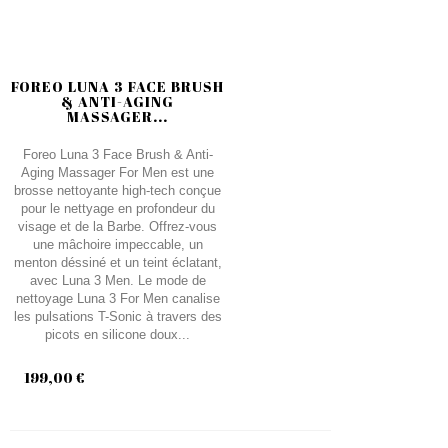
FOREO LUNA 3 FACE BRUSH
& ANTI-AGING
MASSAGER...
Foreo Luna 3 Face Brush & Anti-
Aging Massager For Men est une
brosse nettoyante high-tech conçue
pour le nettyage en profondeur du
visage et de la Barbe. Offrez-vous
une mâchoire impeccable, un
menton déssiné et un teint éclatant,
avec Luna 3 Men. Le mode de
nettoyage Luna 3 For Men canalise
les pulsations T-Sonic à travers des
picots en silicone doux...
199,00 €