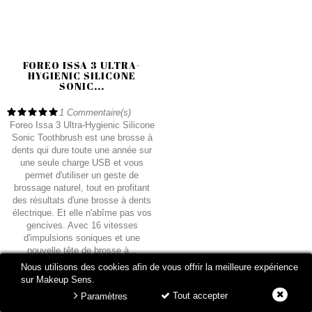
FOREO ISSA 3 ULTRA-
HYGIENIC SILICONE
SONIC...
1
Commentaire(s)
Foreo Issa 3 Ultra-Hygienic Silicone
Sonic Toothbrush est une brosse à
dents qui dure toute une année sur
une seule charge USB et vous
permet d'utiliser un geste de
brossage naturel, tout en profitant
des résultats d'une brosse à dents
électrique. Et elle n'abîme pas vos
gencives. Avec 16 vitesses
d'impulsions soniques et une
nouvelle tête de brosse à...
Nous utilisons des cookies afin de vous offrir la meilleure expérience
190,00 €
sur Makeup Sens.
Tout accepter
Paramètres