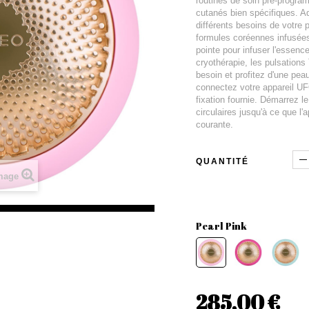
routines de soin pré-progra
cutanés bien spécifiques. A
différents besoins de votre 
formules coréennes infusées
pointe pour infuser l'essenc
cryothérapie, les pulsation
besoin et profitez d'une pea
connectez votre appareil UF
fixation fournie. Démarrez le
circulaires jusqu'à ce que l
courante.
QUANTITÉ
image
Pearl Pink
285,00 €