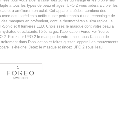
mmées pour vous aider à cibler des zones du visage et les problèmes
dapté à tous les types de peau et âges, UFO 2 vous aidera à cibler les
peau et à améliorer son éclat. Cet appareil suédois combine des
 avec des ingrédients actifs super performants à une technologie de
e des masques en profondeur, dont la thermothérapie ultra rapide, la
s T-Sonic et 8 lumières LED. Choisissez le masque dont votre peau a
u hydratée et éclatante.Téléchargez l'application Foreo For You et
O 2. Fixez sur UFO 2 le masque de votre choix sous l'anneau de
 traitement dans l'application et faites glisser l'appareil en mouvements
'appareil s'éteigne. Jetez le masque et rincez UFO 2 sous l'eau