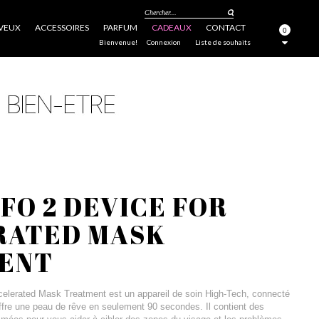
Chercher...
VEUX
ACCESSOIRES
PARFUM
CADEAUX
CONTACT
0
FERMER
Bienvenue!
Connexion
Liste de souhaits
FO 2 DEVICE FOR
RATED MASK
ENT
elerated Mask Treatment est un appareil de soin High-Tech, connecté
offre une peau de rêve en seulement 90 secondes. Il contient des