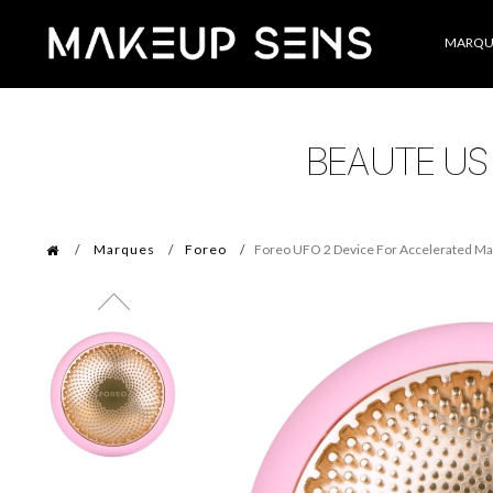
Catégories
MARQU
Marques
Foreo
Foreo UFO 2 Device For Accelerated M