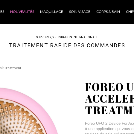
ES
NOUVEAUTÉS
MAQUILLAGE
SOIN VISAGE
CORPS & BAIN
CHE
SUPPORT 7/7 - LIVRAISON INTERNATIONALE
TRAITEMENT RAPIDE DES COMMANDES
ask Treatment
FOREO U
ACCELE
TREATM
Foreo UFO 2 Device For Acc
à une application qui vous 