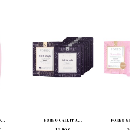
...
FOREO CALL IT A...
FOREO GL
€
14,90 €
2