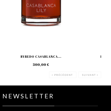
BYREDO CASABLANCA...
BYRED
300,00 €
30
PRÉCÉDENT
SUIVANT
NEWSLETTER