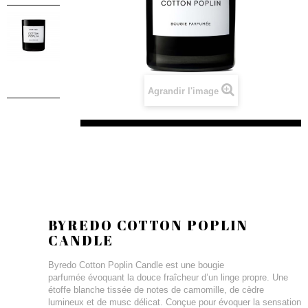
Agrandir l'image
BYREDO COTTON POPLIN
CANDLE
Byredo Cotton Poplin Candle est une bougie
parfumée évoquant la douce fraîcheur d’un linge propre. Une
étoffe blanche tissée de notes de camomille, de cèdre
lumineux et de musc délicat. Conçue pour évoquer la sensation