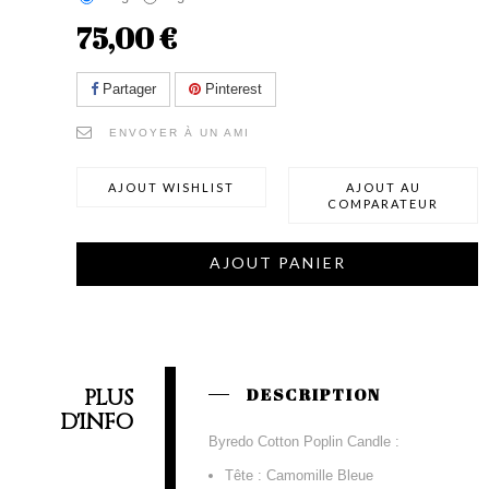
75,00 €
Partager
Pinterest
ENVOYER À UN AMI
AJOUT WISHLIST
AJOUT AU
COMPARATEUR
AJOUT PANIER
PLUS
DESCRIPTION
D'INFO
Byredo Cotton Poplin Candle :
Tête : Camomille Bleue