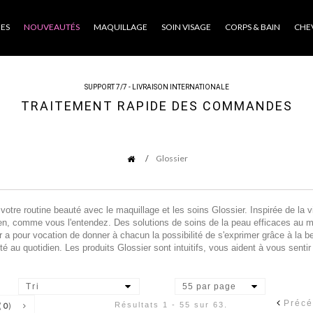
ES
NOUVEAUTÉS
MAQUILLAGE
SOIN VISAGE
CORPS & BAIN
CHE
SUPPORT 7/7 - LIVRAISON INTERNATIONALE
TRAITEMENT RAPIDE DES COMMANDES
Glossier
otre routine beauté avec le maquillage et les soins Glossier. Inspirée de la v
en, comme vous l'entendez. Des solutions de soins de la peau efficaces au ma
 a pour vocation de donner à chacun la possibilité de s'exprimer grâce à la 
té au quotidien. Les produits Glossier sont intuitifs, vous aident à vous sentir b
Tri
55 par page
Précé
Résultats 1 - 55 sur 63.
(
0
)