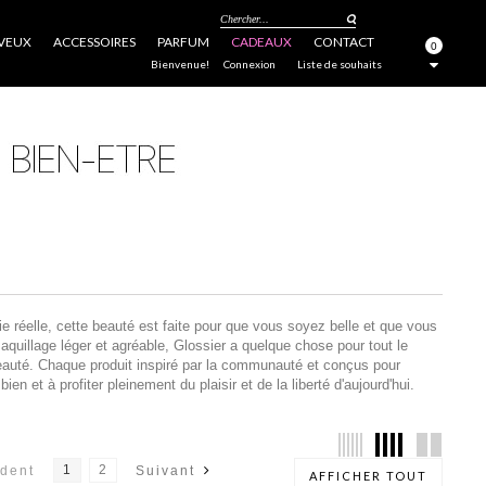
Chercher...
VEUX
ACCESSOIRES
PARFUM
CADEAUX
CONTACT
0
FERMER
Bienvenue!
Connexion
Liste de souhaits
ie réelle, cette beauté est faite pour que vous soyez belle et que vous
quillage léger et agréable, Glossier a quelque chose pour tout le
beauté. Chaque produit inspiré par la communauté et conçus pour
ien et à profiter pleinement du plaisir et de la liberté d'aujourd'hui.
1
2
dent
Suivant
AFFICHER TOUT