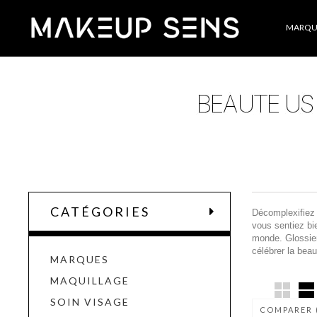
Catégories
MARQU
CATÉGORIES
Décomplexifiez v
vous sentiez bi
monde. Glossier
célébrer la beau
MARQUES
MAQUILLAGE
SOIN VISAGE
COMPARER 