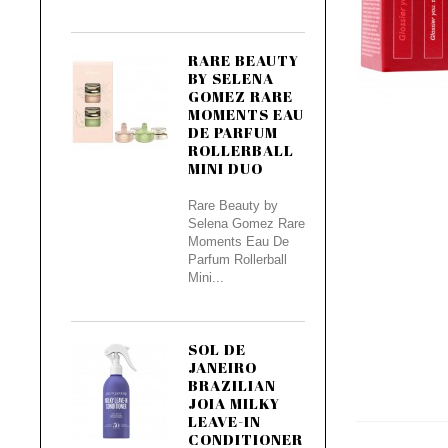
RARE BEAUTY
BY SELENA
GOMEZ RARE
MOMENTS EAU
DE PARFUM
ROLLERBALL
MINI DUO
Rare Beauty by
Selena Gomez Rare
Moments Eau De
Parfum Rollerball
Mini...
SOL DE
JANEIRO
BRAZILIAN
JOIA MILKY
LEAVE-IN
CONDITIONER