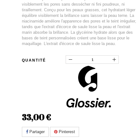
visiblement les pores sans dessécher ni fini poudreux, ni
tiraillement. Conçu pour les peaux grasses, cet hydratant léger
équilibre visiblement la brillance sans laisser la peau terne. La
niacinamide améliore l'apparence des pores et le teint irrégulier,
tandis que l'extrait d'écorce de saule lisse la peau et l'extrait
marin absorbe la brillance. La glycérine hydrate alors que des
bases de teint personnalisées créent une base lisse pour le
maquillage. L'extrait d'écorce de saule lisse la peau.
QUANTITÉ
33,00 €
Partager
Pinterest