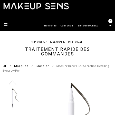
FERMER
0
Bienvenue!
Connexion
Liste de souhaits
SUPPORT 7/7 - LIVRAISON INTERNATIONALE
TRAITEMENT RAPIDE DES
COMMANDES
Marques
Glossier
Glossier Brow Flick Microfine Detailing
Eyebrow Pen