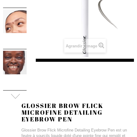
Agrandir l'image
GLOSSIER BROW FLICK
MICROFINE DETAILING
EYEBROW PEN
Glossier Brow Flick Microfine Detailing Eyebrow Pen est un
feutre à sourcils liquide doté d'une pointe fine qui remplit et