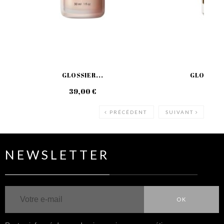
GLOSSIER...
GLOSSIER
39,00 €
42
PRÉCÉDENT
SUIVANT
NEWSLETTER
OK