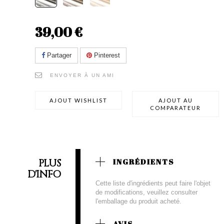
39,00 €
Partager
Pinterest
ENVOYER À UN AMI
AJOUT WISHLIST
AJOUT AU
COMPARATEUR
PLUS
INGRÉDIENTS
D'INFO
Cette liste d'ingrédients peut faire l'objet
de modifications, veuillez consulter
l'emballage du produit acheté.
AVIS