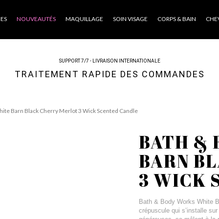
ES
NOUVEAUTÉS
MAQUILLAGE
SOIN VISAGE
CORPS & BAIN
CHE
SUPPORT 7/7 - LIVRAISON INTERNATIONALE
TRAITEMENT RAPIDE DES COMMANDES
ite Barn Black Cherry Merlot 3 Wick Scented Candle
BATH &
BARN B
3 WICK 
Bath & Body Works White Ba
crépuscule qui s’installe su