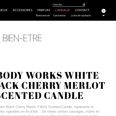
Chercher...
VEUX
ACCESSOIRES
PARFUM
CADEAUX
CONTACT
0
FERMER
Bienvenue!
Connexion
Liste de souhaits
 BODY WORKS WHITE
LACK CHERRY MERLOT
SCENTED CANDLE
rn Black Cherry Merlot 3 Wick Scented Candle, représente le
r les vignobles en fin d’été… De noires cerises sauvages, mûres et