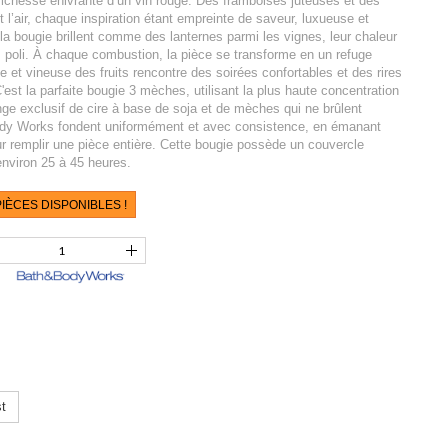
richesse enivrante d’un vin rouge. Des framboises juteuses et des
 l’air, chaque inspiration étant empreinte de saveur, luxueuse et
la bougie brillent comme des lanternes parmi les vignes, leur chaleur
s poli. À chaque combustion, la pièce se transforme en un refuge
ce et vineuse des fruits rencontre des soirées confortables et des rires
est la parfaite bougie 3 mèches, utilisant la plus haute concentration
ge exclusif de cire à base de soja et de mèches qui ne brûlent
dy Works fondent uniformément et avec consistence, en émanant
 remplir une pièce entière. Cette bougie possède un couvercle
environ 25 à 45 heures.
IÈCES DISPONIBLES !
t