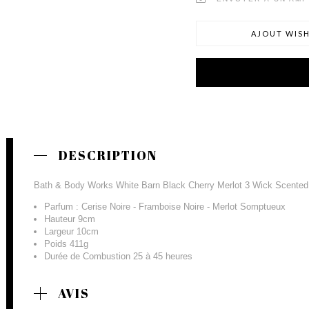
AJOUT WISH
DESCRIPTION
Bath & Body Works White Barn Black Cherry Merlot 3 Wick Scented
Parfum : Cerise Noire - Framboise Noire - Merlot Somptueux
Hauteur 9cm
Largeur 10cm
Poids 411g
Durée de Combustion 25 à 45 heures
AVIS