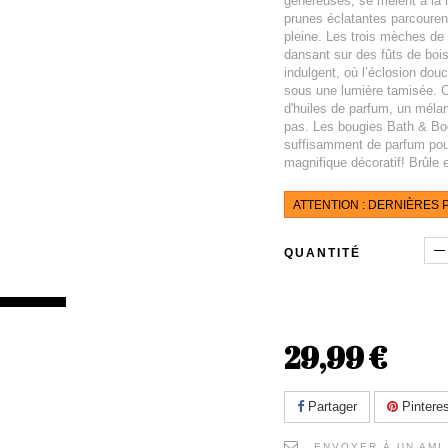
généreuses, se mêlent à la 
prunes éclatantes parcourent
pleine. Les trois mèches de 
dansant sur des fûts de boi
indulgent, où l’éclosion dou
sous une lumière tamisée. C'
d'huiles de parfum, un mélan
pas. Les bougies Bath & Bo
suffisamment de parfum pour
magnifique décoratif! Brûle 
ATTENTION : DERNIÈRES P
QUANTITÉ
29,99 €
Partager
Pinteres
ENVOYER À UN AMI