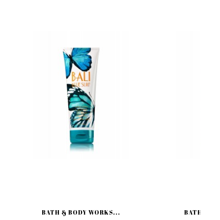
BATH & BODY WORKS...
BATH & BO