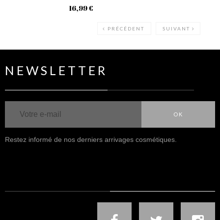
16,99 €
16
PRÉCÉDENT
SUIVANT
NEWSLETTER
OK
Restez informé de nos derniers arrivages cosmétiques.
NOUS SUIVRE