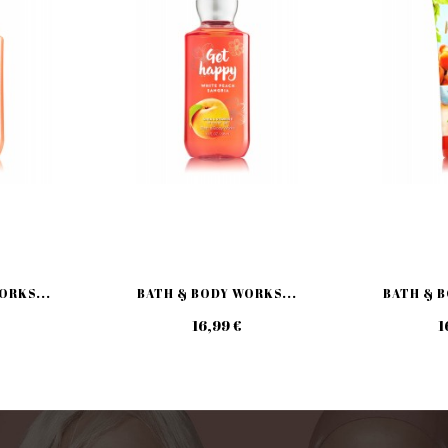
ORKS...
BATH & BODY WORKS...
BATH & B
16,99 €
1