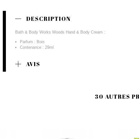
DESCRIPTION
Bath & Body Works Woods Hand & Body Cream :
Parfum : Bois
Contenance : 29ml
AVIS
30 AUTRES P