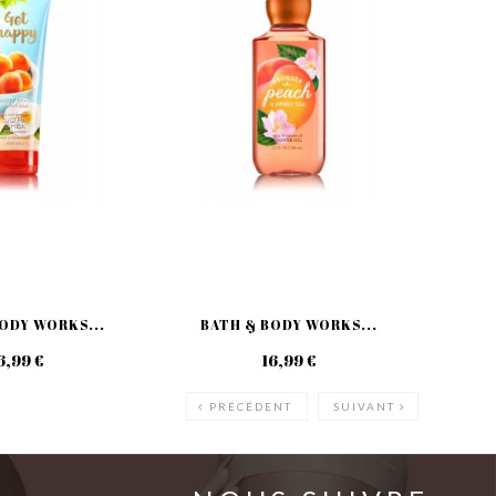
ODY WORKS...
BATH & BODY WORKS...
BA
6,99 €
16,99 €
PRÉCÉDENT
SUIVANT