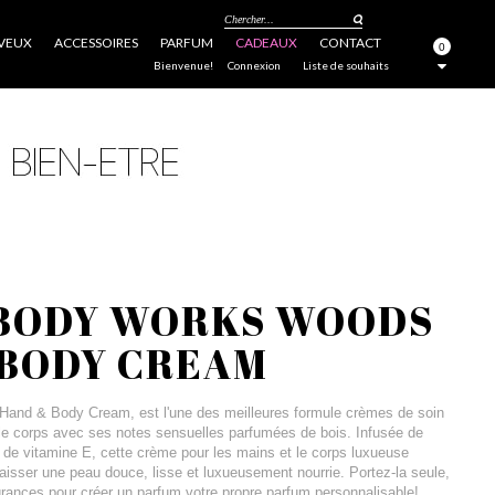
Chercher...
VEUX
ACCESSOIRES
PARFUM
CADEAUX
CONTACT
0
FERMER
Bienvenue!
Connexion
Liste de souhaits
 BODY WORKS WOODS
 BODY CREAM
nd & Body Cream, est l'une des meilleures formule crèmes de soin
 le corps avec ses notes sensuelles parfumées de bois. Infusée de
t de vitamine E, cette crème pour les mains et le corps luxueuse
aisser une peau douce, lisse et luxueusement nourrie. Portez-la seule,
grances pour créer un parfum votre propre parfum personnalisable!