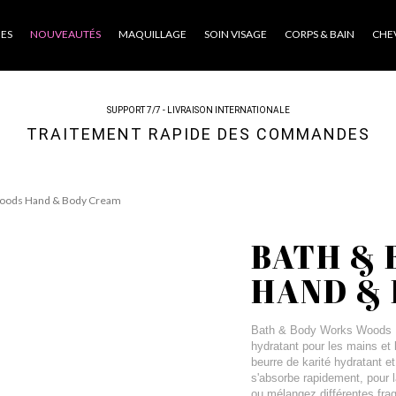
ES
NOUVEAUTÉS
MAQUILLAGE
SOIN VISAGE
CORPS & BAIN
CHE
SUPPORT 7/7 - LIVRAISON INTERNATIONALE
TRAITEMENT RAPIDE DES COMMANDES
oods Hand & Body Cream
BATH &
HAND &
Bath & Body Works Woods Ha
hydratant pour les mains et
beurre de karité hydratant e
s'absorbe rapidement, pour l
ou mélangez différentes fra