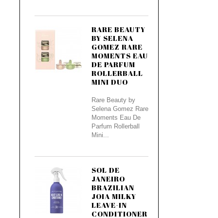
RARE BEAUTY
BY SELENA
GOMEZ RARE
MOMENTS EAU
DE PARFUM
ROLLERBALL
MINI DUO
Rare Beauty by
Selena Gomez Rare
Moments Eau De
Parfum Rollerball
Mini...
SOL DE
JANEIRO
BRAZILIAN
JOIA MILKY
LEAVE-IN
CONDITIONER