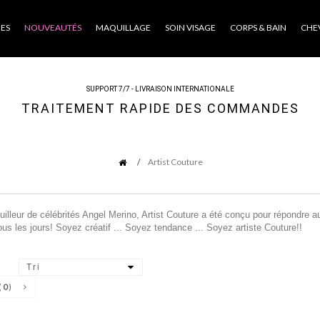
ES
NOUVEAUTÉS
MAQUILLAGE
SOIN VISAGE
CORPS & BAIN
CHE
SUPPORT 7/7 - LIVRAISON INTERNATIONALE
TRAITEMENT RAPIDE DES COMMANDES
Artist Couture
uilleur de célébrités Angel Merino, Artist Couture a été conçu pour répondre a
us les jours! Soyez créatif ... Soyez tendance ... Soyez artiste Couture!!
Tri
(
0
)