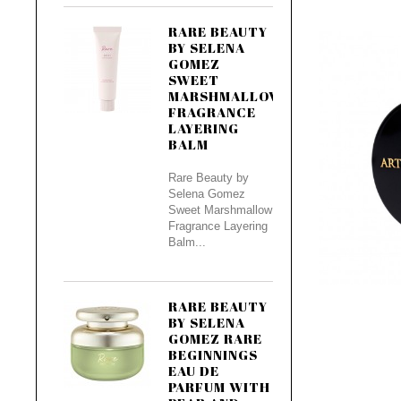
RARE BEAUTY
BY SELENA
GOMEZ
SWEET
MARSHMALLOW
FRAGRANCE
LAYERING
BALM
Rare Beauty by
Selena Gomez
Sweet Marshmallow
Fragrance Layering
Balm...
RARE BEAUTY
BY SELENA
GOMEZ RARE
BEGINNINGS
EAU DE
PARFUM WITH