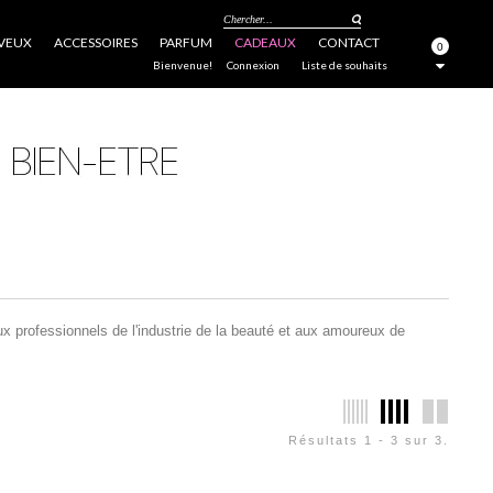
Chercher...
VEUX
ACCESSOIRES
PARFUM
CADEAUX
CONTACT
0
FERMER
Bienvenue!
Connexion
Liste de souhaits
ux professionnels de l'industrie de la beauté et aux amoureux de
Résultats 1 - 3 sur 3.