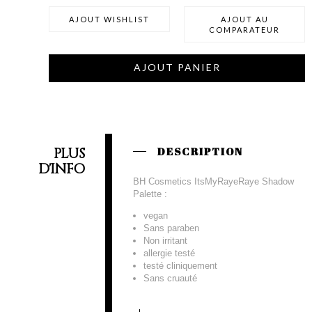
AJOUT WISHLIST
AJOUT AU
COMPARATEUR
AJOUT PANIER
PLUS
DESCRIPTION
D'INFO
BH Cosmetics ItsMyRayeRaye Shadow
Palette :
vegan
Sans paraben
Non irritant
allergie testé
testé cliniquement
Sans cruauté