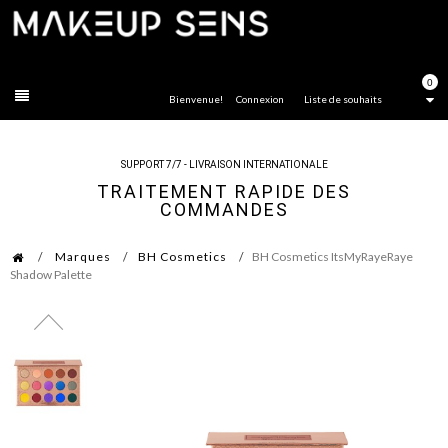
FERMER
0
Bienvenue!
Connexion
Liste de souhaits
SUPPORT 7/7 - LIVRAISON INTERNATIONALE
TRAITEMENT RAPIDE DES
COMMANDES
Marques
BH Cosmetics
BH Cosmetics ItsMyRayeRaye
Shadow Palette