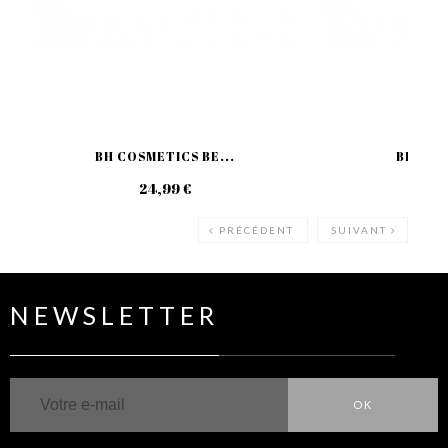
BH COSMETICS BE...
BH COS
24,99 €
29
PRÉCÉDENT
SUIVANT
NEWSLETTER
OK