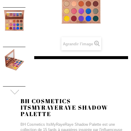
Agrandir l'image
BH COSMETICS
ITSMYRAYERAYE SHADOW
PALETTE
BH Cosmetics ItsMyRayeRaye Shadow Palette est une
collection de 15 fards à paupières inspirée par l'influenceuse