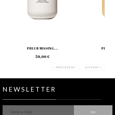
PHLUR MISSING...
PHLUR M
59,00 €
49
PRÉCÉDENT
SUIVANT
NEWSLETTER
OK