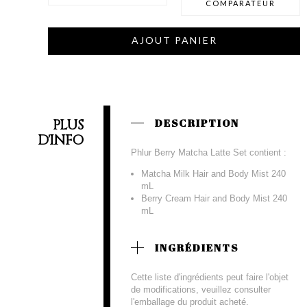
COMPARATEUR
AJOUT PANIER
PLUS
DESCRIPTION
D'INFO
Phlur Berry Matcha Latte Set contient :
Matcha Milk Hair and Body Mist 240
mL
Berry Cream Hair and Body Mist 240
mL
INGRÉDIENTS
Cette liste d'ingrédients peut faire l'objet
de modifications, veuillez consulter
l'emballage du produit acheté.