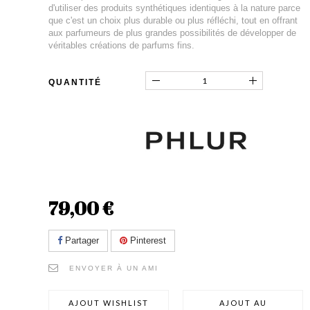
d'utiliser des produits synthétiques identiques à la nature parce
que c'est un choix plus durable ou plus réfléchi, tout en offrant
aux parfumeurs de plus grandes possibilités de développer de
véritables créations de parfums fins.
QUANTITÉ
79,00 €
Partager
Pinterest
ENVOYER À UN AMI
AJOUT WISHLIST
AJOUT AU