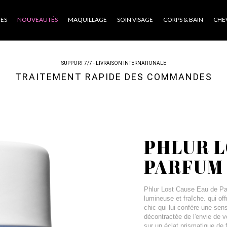
ES
NOUVEAUTÉS
MAQUILLAGE
SOIN VISAGE
CORPS & BAIN
CHE
SUPPORT 7/7 - LIVRAISON INTERNATIONALE
TRAITEMENT RAPIDE DES COMMANDES
PHLUR L
PARFUM
Phlur Lost Cause Eau de Par
lumineuse et fraîche. qui off
chic qui lui confère une sens
décontractée de l'envie de 
sur un éclat prismatique de f