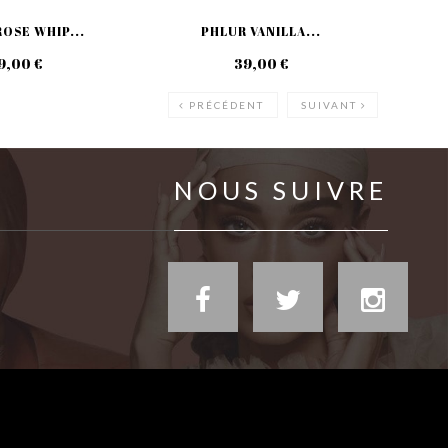
OSE WHIP...
PHLUR VANILLA...
9,00 €
39,00 €
PRÉCÉDENT
SUIVANT
NOUS SUIVRE