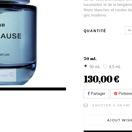
luxuriantes et de la bergamo
fleurs blanches et rosées d
gris moderne.
QUANTITÉ
50 mL
50 mL
9,5 mL
130,00 €
image
Partager
Pinteres
ENVOYER À UN AMI
AJOUT WISH