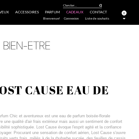
Chercher...
VEUX
ACCESSOIRES
PARFUM
CADEAUX
CONTACT
0
FERMER
Bienvenue!
Connexion
Liste de souhaits
OST CAUSE EAU DE
fum Chic et aventureux est une eau de parfum boisée-florale
re une qualité d'air frais extérieur mais aussi un sentiment de confort
ibilité sophistiquée. Lost Cause évoque l'esprit agité et la confiance
voyager. Procurant une sensation de confort aérien, Lost Cause s'ouvre
ruits verts frais, mêlés à de la rhubarbe sucrée, des feuilles de cassis