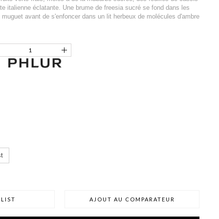
te italienne éclatante. Une brume de freesia sucré se fond dans les
u muguet avant de s'enfoncer dans un lit herbeux de molécules d'ambre
t
LIST
AJOUT AU COMPARATEUR