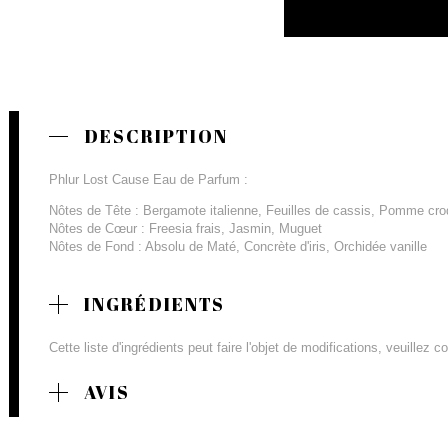
DESCRIPTION
Phlur Lost Cause Eau de Parfum :
Nôtes de Tête : Bergamote italienne, Feuilles de cassis, Pomme cr
Nôtes de Cœur : Freesia frais, Jasmin, Muguet
Nôtes de Fond : Absolu de Maté, Concrète d'iris, Orchidée vanille
INGRÉDIENTS
Cette liste d'ingrédients peut faire l'objet de modifications, veuillez 
AVIS