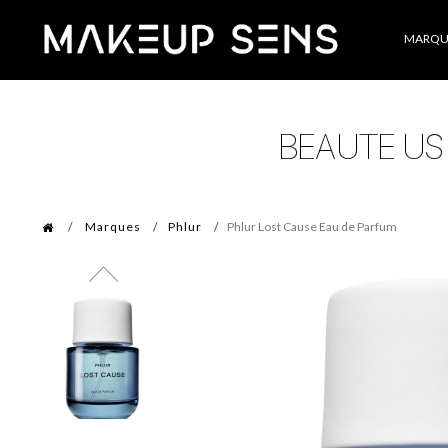
Catégories
MARQU
Marques
Phlur
Phlur Lost Cause Eau de Parfum