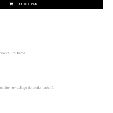
AJOUT PANIER
oquante, Rhubarbe
consulter l'emballage du produit acheté.