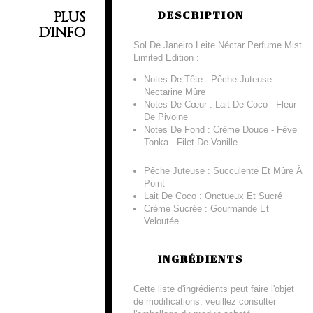
PLUS
DESCRIPTION
D'INFO
Sol De Janeiro Leite Néctar Perfume Mist
Limited Edition :
Notes De Tête : Pêche Juteuse -
Nectarine Mûre
Notes De Cœur : Lait De Coco - Fleur
De Pivoine
Notes De Fond : Crème Douce - Fève
Tonka - Filet De Vanille
Pêche Juteuse : Succulente Et Mûre À
Point
Lait De Coco : Onctueux Et Sucré
Crème Sucrée : Gourmande Et
Veloutée
INGRÉDIENTS
Cette liste d'ingrédients peut faire l'objet
de modifications, veuillez consulter