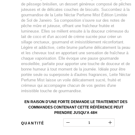
de pêssego brésilien, un dessert généreux composé de pêches
juteuses et de délicates couches de biscuits. Succombez à la
gourmandise de la Leite Néctar Perfume Mist Édition Limitée
de Sol de Janeiro. Sa composition s'ouvre sur des notes de
pêche mûre et juteuse, offrant une fraîcheur fruitée et
lumineuse. Elles se mêlent ensuite à la douceur crémeuse du
lait de coco et d'un accord de crème sucrée pour créer un
sillage onctueux, gourmand et irrésistiblement réconfortant.
Légère et addictive, cette brume parfume délicatement la peau
et les cheveux tout en apportant une sensation de fraîcheur à
chaque vaporisation. Elle évoque une pause gourmande
ensoleillée, parfaite pour apporter une touche de douceur et de
bonne humeur à tout moment de la journée. Idéale pour être
portée seule ou superposée à d'autres fragrances, Leite Néctar
Perfume Mist laisse un voile délicatement sucré, fruité et
crémeux qui accompagne chacun de vos gestes d'une
irrésistible touche de gourmandise.
EN RAISON D'UNE FORTE DEMANDE LE TRAITEMENT DES
COMMANDES CONTENANT CETTE RÉFÉRENCE PEUT
PRENDRE JUSQU'A 48H
QUANTITÉ