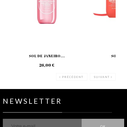
SOL DE JANEIRO...
SOL DE 
26,00 €
49
PRÉCÉDENT
SUIVANT
NEWSLETTER
OK