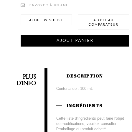
ENVOYER À UN AMI
AJOUT WISHLIST
AJOUT AU
COMPARATEUR
AJOUT PANIER
PLUS
DESCRIPTION
D'INFO
Contenance : 100 mL
INGRÉDIENTS
Cette liste d'ingrédients peut faire l'objet
de modifications, veuillez consulter
l'emballage du produit acheté.