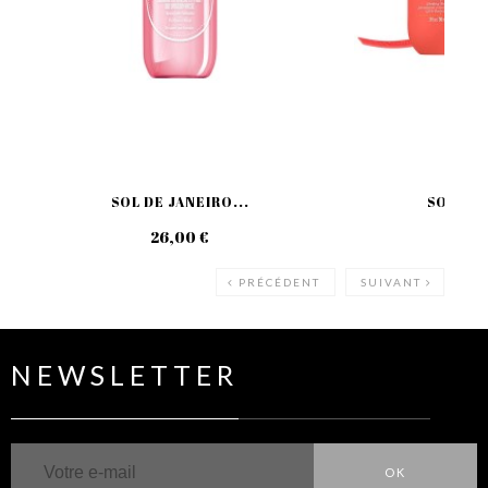
SOL DE JANEIRO...
SOL DE 
26,00 €
49
PRÉCÉDENT
SUIVANT
NEWSLETTER
OK