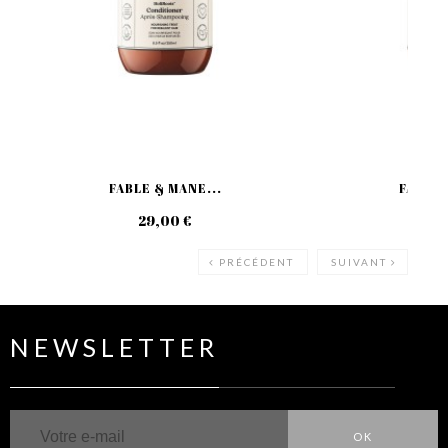
FABLE & MANE...
FABLE 
29,00 €
29
PRÉCÉDENT
SUIVANT
NEWSLETTER
OK