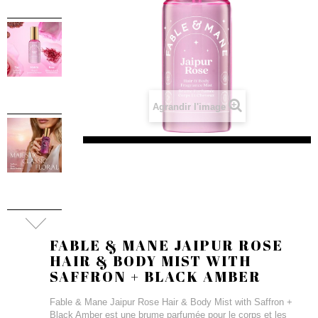
Agrandir l'image
FABLE & MANE JAIPUR ROSE
HAIR & BODY MIST WITH
SAFFRON + BLACK AMBER
Fable & Mane Jaipur Rose Hair & Body Mist with Saffron +
Black Amber est une brume parfumée pour le corps et les