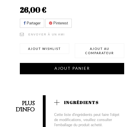
26,00 €
Partager
Pinterest
ENVOYER À UN AMI
AJOUT WISHLIST
AJOUT AU
COMPARATEUR
AJOUT PANIER
PLUS
INGRÉDIENTS
D'INFO
Cette liste d'ingrédients peut faire l'objet
de modifications, veuillez consulter
l'emballage du produit acheté.