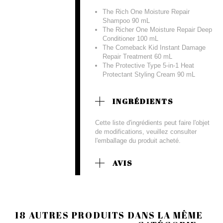
The Rich One Moisture Repair
Shampoo 90 mL
The Richer One Moisture Repair Deep
Conditioner 100 mL
The Comeback Kid Instant Damage
Repair Treatment 60 mL
The Protective Type 5-in-1 Heat
Protectant Styling Cream 90 mL
INGRÉDIENTS
Cette liste d'ingrédients peut faire l'objet
de modifications, veuillez consulter
l'emballage du produit acheté.
AVIS
18 AUTRES PRODUITS DANS LA MÊME