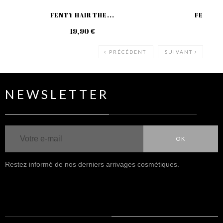
FENTY HAIR THE...
FENTY H
19,90 €
36
PRÉCÉDENT
SUIVANT
NEWSLETTER
OK
Restez informé de nos derniers arrivages cosmétiques.
NOUS SUIVRE