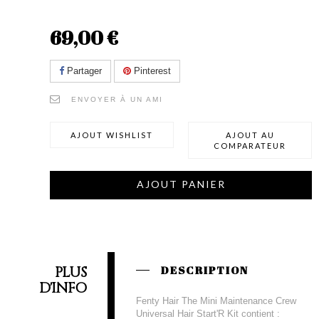
69,00 €
Partager
Pinterest
ENVOYER À UN AMI
AJOUT WISHLIST
AJOUT AU
COMPARATEUR
AJOUT PANIER
PLUS
DESCRIPTION
D'INFO
Fenty Hair The Mini Maintenance Crew
Universal Hair Start'R Kit contient :