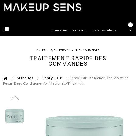
FERMER
0
Bienvenue!
Connexion
Liste de souhaits
SUPPORT 7/7 - LIVRAISON INTERNATIONALE
TRAITEMENT RAPIDE DES
COMMANDES
Marques
Fenty Hair
Fenty Hair The Richer One Moisture
Repair Deep Conditioner for Medium to Thick Hair