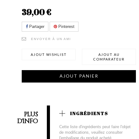
39,00 €
Partager
Pinterest
ENVOYER À UN AMI
AJOUT WISHLIST
AJOUT AU
COMPARATEUR
AJOUT PANIER
PLUS
INGRÉDIENTS
D'INFO
Cette liste d'ingrédients peut faire l'objet
de modifications, veuillez consulter
l'emballage du produit acheté.