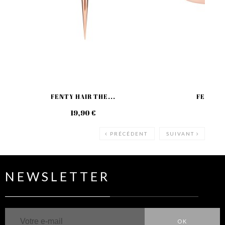
FENTY HAIR THE...
FENTY H
19,90 €
36
PRÉCÉDENT
SUIVANT
NEWSLETTER
OK