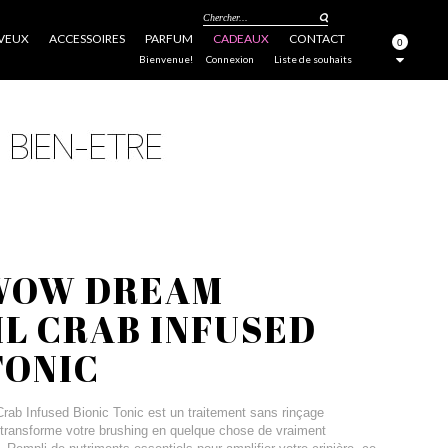
Chercher...
VEUX
ACCESSOIRES
PARFUM
CADEAUX
CONTACT
0
FERMER
Bienvenue!
Connexion
Liste de souhaits
WOW DREAM
L CRAB INFUSED
TONIC
ab Infused Bionic Tonic est un traitement sans rinçage
t transforme votre brushing en quelque chose de vraiment