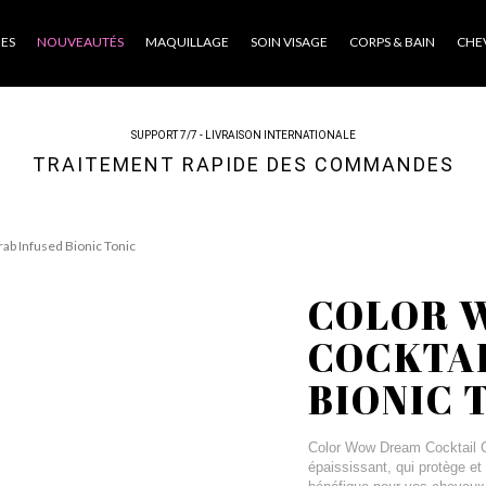
ES
NOUVEAUTÉS
MAQUILLAGE
SOIN VISAGE
CORPS & BAIN
CHE
SUPPORT 7/7 - LIVRAISON INTERNATIONALE
TRAITEMENT RAPIDE DES COMMANDES
ab Infused Bionic Tonic
COLOR 
COCKTAI
BIONIC 
Color Wow Dream Cocktail Cr
épaississant, qui protège e