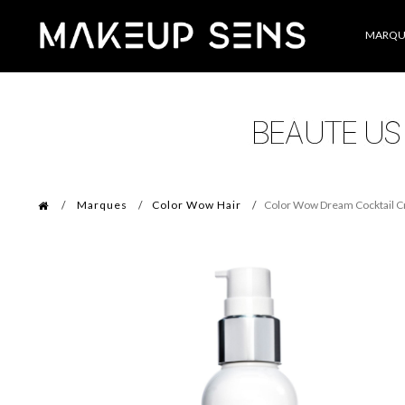
Catégories
MARQU
Marques
Color Wow Hair
Color Wow Dream Cocktail Cr