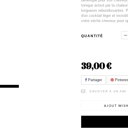
bénéfique pour vos cheveux. 
tonique activé par la chaleur
longueurs rebondissantes. Pa
d'un cocktail léger et invisi
votre sèche cheveux pour opt
QUANTITÉ
39,00 €
Partager
Pinteres
ENVOYER À UN AMI
AJOUT WISH