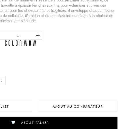
Rempli de nutriments essentiels pour amplifier votre crinière, ce
 travaille à épaissir les cheveux fins pour volumiser et créer des
rfait pour les cheveux fins et fragilisés, il enveloppe chaque mèche
ble de cellulose, d'amidon et de son d'avoine qui réagit à la chaleur de
imiser leur plénitude.
t
LIST
AJOUT AU COMPARATEUR
AJOUT PANIER