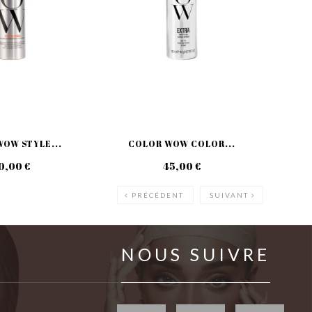
OW STYLE...
COLOR WOW COLOR...
C
0,00 €
45,00 €
PRÉCÉDENT
SUIVANT
NOUS SUIVRE