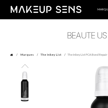
Catégories
MARQU
Marques
The Inkey List
The Inkey List PCA Bond Repair