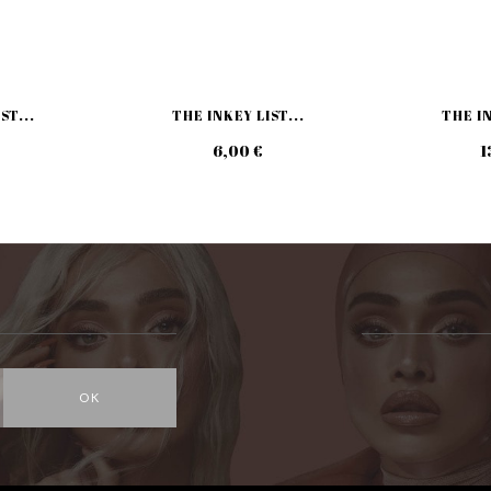
ST...
THE INKEY LIST...
THE IN
6,00 €
1
OK