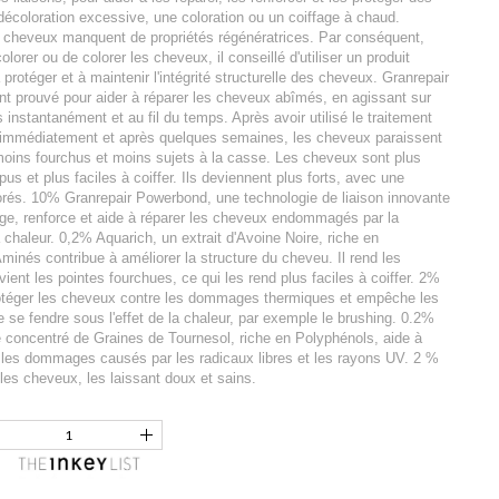
coloration excessive, une coloration ou un coiffage à chaud.
s cheveux manquent de propriétés régénératrices. Par conséquent,
orer ou de colorer les cheveux, il conseillé d'utiliser un produit
rotéger et à maintenir l'intégrité structurelle des cheveux. Granrepair
t prouvé pour aider à réparer les cheveux abîmés, en agissant sur
es instantanément et au fil du temps. Après avoir utilisé le traitement
, immédiatement et après quelques semaines, les cheveux paraissent
oins fourchus et moins sujets à la casse. Les cheveux sont plus
us et plus faciles à coiffer. Ils deviennent plus forts, avec une
iorés. 10% Granrepair Powerbond, une technologie de liaison innovante
ège, renforce et aide à réparer les cheveux endommagés par la
la chaleur. 0,2% Aquarich, un extrait d'Avoine Noire, riche en
inés contribue à améliorer la structure du cheveu. Il rend les
vient les pointes fourchues, ce qui les rend plus faciles à coiffer. 2%
otéger les cheveux contre les dommages thermiques et empêche les
e se fendre sous l'effet de la chaleur, par exemple le brushing. 0.2%
e concentré de Graines de Tournesol, riche en Polyphénols, aide à
 les dommages causés par les radicaux libres et les rayons UV. 2 %
 les cheveux, les laissant doux et sains.