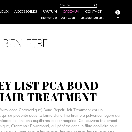
Chercher...
VEUX
ACCESSOIRES
PARFUM
CADEAUX
CONTACT
0
FERMER
Bienvenue!
Connexion
Liste de souhaits
EY LIST PCA BOND
 HAIR TREATMENT
yrrolidone Carboxylique) Bond Repair Hair Treatment est un
nt qui se présente sous la forme d'une fine brume à pulvériser légère qui
renforcer les liaisons capillaires endommagées. Ce nouveau traitement
que, Granrepair Powerbond, qui pénètre dans la fibre capillaire pour
s liaisons, pour aider à les réparer, les renforcer et les protéger des