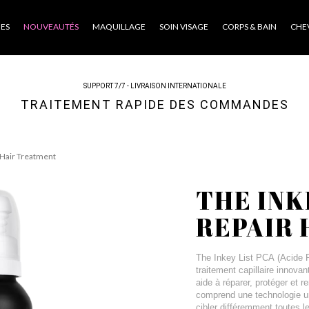
ES
NOUVEAUTÉS
MAQUILLAGE
SOIN VISAGE
CORPS & BAIN
CHE
SUPPORT 7/7 - LIVRAISON INTERNATIONALE
TRAITEMENT RAPIDE DES COMMANDES
 Hair Treatment
THE INK
REPAIR
The Inkey List PCA (Acide P
traitement capillaire innova
aide à réparer, protéger et 
comprend une technologie uni
cibler différemment toutes le