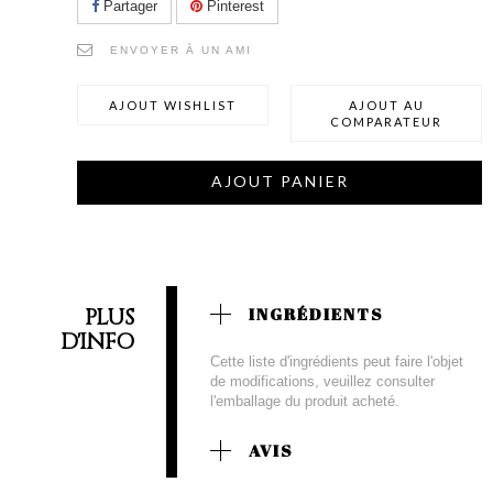
Partager
Pinterest
ENVOYER À UN AMI
AJOUT WISHLIST
AJOUT AU
COMPARATEUR
AJOUT PANIER
PLUS
INGRÉDIENTS
D'INFO
Cette liste d'ingrédients peut faire l'objet
de modifications, veuillez consulter
l'emballage du produit acheté.
AVIS