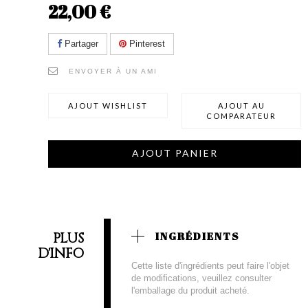
22,00 €
Partager
Pinterest
ENVOYER À UN AMI
AJOUT WISHLIST
AJOUT AU
COMPARATEUR
AJOUT PANIER
PLUS
INGRÉDIENTS
D'INFO
Cette liste d'ingrédients peut faire l'objet
de modifications, veuillez consulter
l'emballage du produit acheté.