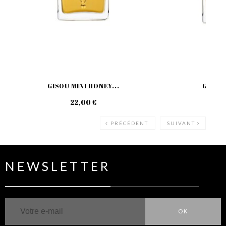
GISOU MINI HONEY...
GISOU 
22,00 €
39
PRÉCÉDENT
SUIVANT
NEWSLETTER
OK