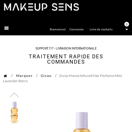
FERMER
0
Bienvenue!
Connexion
Liste de souhaits
SUPPORT 7/7 - LIVRAISON INTERNATIONALE
TRAITEMENT RAPIDE DES
COMMANDES
Marques
Gisou
Gisou Honey Infused Hair Perfume Mini
Lavender Berry