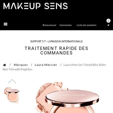
FERMER
0
Bienvenue!
Connexion
Liste de souhaits
SUPPORT 7/7 - LIVRAISON INTERNATIONALE
TRAITEMENT RAPIDE DES
COMMANDES
Marques
Laura Mercier
Laura Mercier Tinted Blur Balm
Skin Tint with Peptides