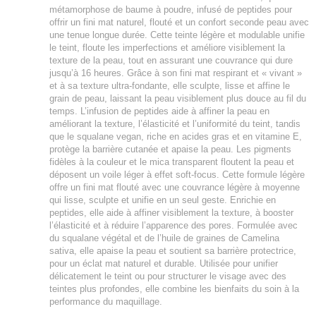
métamorphose de baume à poudre, infusé de peptides pour
offrir un fini mat naturel, flouté et un confort seconde peau avec
une tenue longue durée. Cette teinte légère et modulable unifie
le teint, floute les imperfections et améliore visiblement la
texture de la peau, tout en assurant une couvrance qui dure
jusqu’à 16 heures. Grâce à son fini mat respirant et « vivant »
et à sa texture ultra-fondante, elle sculpte, lisse et affine le
grain de peau, laissant la peau visiblement plus douce au fil du
temps. L’infusion de peptides aide à affiner la peau en
améliorant la texture, l’élasticité et l’uniformité du teint, tandis
que le squalane vegan, riche en acides gras et en vitamine E,
protège la barrière cutanée et apaise la peau. Les pigments
fidèles à la couleur et le mica transparent floutent la peau et
déposent un voile léger à effet soft-focus. Cette formule légère
offre un fini mat flouté avec une couvrance légère à moyenne
qui lisse, sculpte et unifie en un seul geste. Enrichie en
peptides, elle aide à affiner visiblement la texture, à booster
l’élasticité et à réduire l’apparence des pores. Formulée avec
du squalane végétal et de l’huile de graines de Camelina
sativa, elle apaise la peau et soutient sa barrière protectrice,
pour un éclat mat naturel et durable. Utilisée pour unifier
délicatement le teint ou pour structurer le visage avec des
teintes plus profondes, elle combine les bienfaits du soin à la
performance du maquillage.