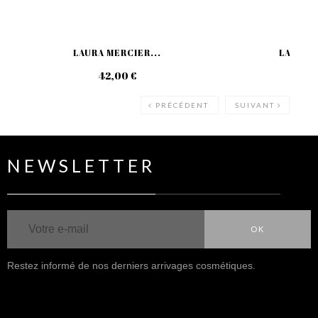
LAURA MERCIER...
LAURA M
42,00 €
39
PRÉCÉDENT
SUIVANT
NEWSLETTER
OK
Restez informé de nos derniers arrivages cosmétiques.
NOUS SUIVRE