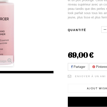
et un port prolongé. Cette e
niveau supérieur avec un com
peau tandis que des perles r
look parfait sous tous les a
jeune, plus lisse et plus fer
QUANTITÉ
69,00 €
image
Partager
Pinteres
ENVOYER À UN AMI
AJOUT WISH