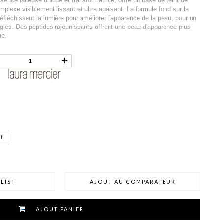
ssence laiteuse unique et transformatrice, offre un base de teint de
plexe visiblement lissant et ultra apaisant. La formule fond sur la
éfléchissent la lumière pour améliorer l'apparence de la peau, pour un
ngles. Des peptides rajeunissants offrent une peau d'apparence plus
me.
t
LIST
AJOUT AU COMPARATEUR
AJOUT PANIER