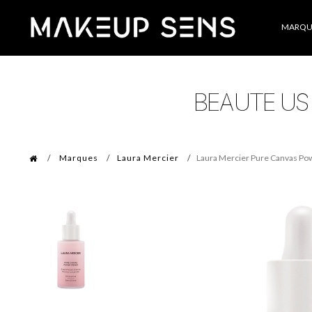
Catégories
MARQU
Marques
Laura Mercier
Laura Mercier Pure Canvas Po