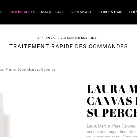
ES
NOUVEAUTÉS
MAQUILLAGE
SOIN VISAGE
CORPS & BAIN
CHE
SUPPORT 7/7 - LIVRAISON INTERNATIONALE
TRAITEMENT RAPIDE DES COMMANDES
wer Primer Supercharged Essence
LAURA 
CANVAS
SUPERC
Laura Mercier Pure Canvas
concentrée, super fine, et su