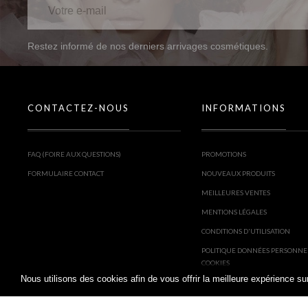
Restez informé de nos derniers arrivages cosmétiques.
CONTACTEZ-NOUS
INFORMATIONS
FAQ (FOIRE AUX QUESTIONS)
PROMOTIONS
FORMULAIRE CONTACT
NOUVEAUX PRODUITS
MEILLEURES VENTES
MENTIONS LÉGALES
CONDITIONS D'UTILISATION
POLITIQUE DONNÉES PERSONNE
COOKIES
Nous utilisons des cookies afin de vous offrir la meilleure expérience 
PARTENAIRES : COOKIES, RÉSEA
PUBLICITÉ