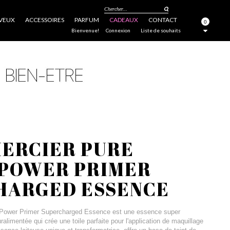
Chercher...
VEUX
ACCESSOIRES
PARFUM
CADEAUX
CONTACT
0
FERMER
Bienvenue!
Connexion
Liste de souhaits
MERCIER PURE
 POWER PRIMER
HARGED ESSENCE
 Power Primer Supercharged Essence est une essence super
ralimentée qui crée une toile parfaite pour l'application de maquillage