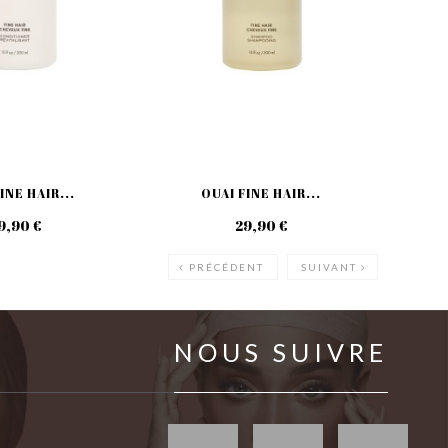
INE HAIR...
OUAI FINE HAIR...
OU
9,90 €
29,90 €
PRÉCÉDENT
SUIVANT
NOUS SUIVRE