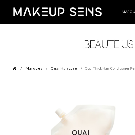
Catégories
MARQU
Marques
Ouai Haircare
Ouai Thick Hair Conditioner Ref