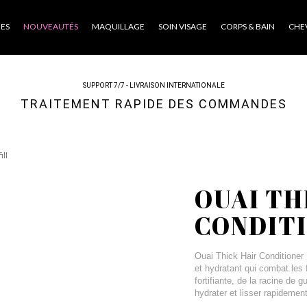
ES
NOUVEAUTÉS
MAQUILLAGE
SOIN VISAGE
CORPS & BAIN
CHE
SUPPORT 7/7 - LIVRAISON INTERNATIONALE
TRAITEMENT RAPIDE DES COMMANDES
ill
OUAI TH
CONDITI
Ouai Thick Hair Conditioner 
et hydratant qui combat les fr
fortifiante, de la racine de 
hydrater et lisser rapidemen