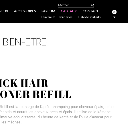
Chercher...
VEUX
ACCESSOIRES
PARFUM
CADEAUX
CONTACT
0
FERMER
Bienvenue!
Connexion
Liste de souhaits
ICK HAIR
ONER REFILL
Refill est la recharge de l'après-shampoing pour cheveux épais, riche
isottis et nourrit les cheveux secs et épais. Il utilise de la kératine
guimauve adoucissante, du beurre de karité et de l'huile d'avocat pour
t les mèches.