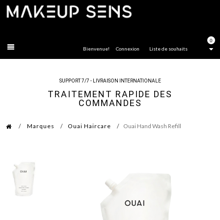
FERMER
0
Bienvenue!
Connexion
Liste de souhaits
SUPPORT 7/7 - LIVRAISON INTERNATIONALE
TRAITEMENT RAPIDE DES
COMMANDES
Marques
Ouai Haircare
Ouai Hand Wash Refill