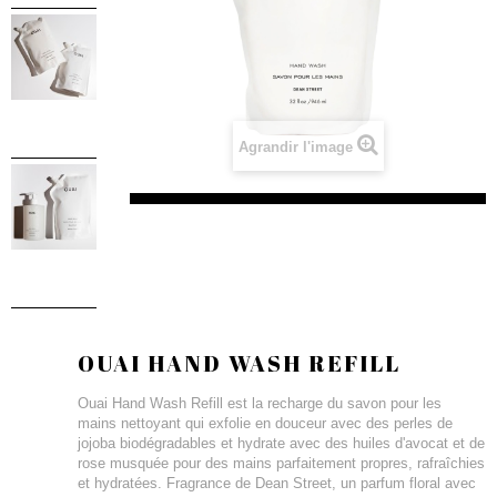
Agrandir l'image
OUAI HAND WASH REFILL
Ouai Hand Wash Refill est la recharge du savon pour les
mains nettoyant qui exfolie en douceur avec des perles de
jojoba biodégradables et hydrate avec des huiles d'avocat et de
rose musquée pour des mains parfaitement propres, rafraîchies
et hydratées. Fragrance de Dean Street, un parfum floral avec