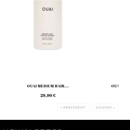
OUAI MEDIUM HAIR...
OUAI MED
29,90 €
29
PRÉCÉDENT
SUIVANT