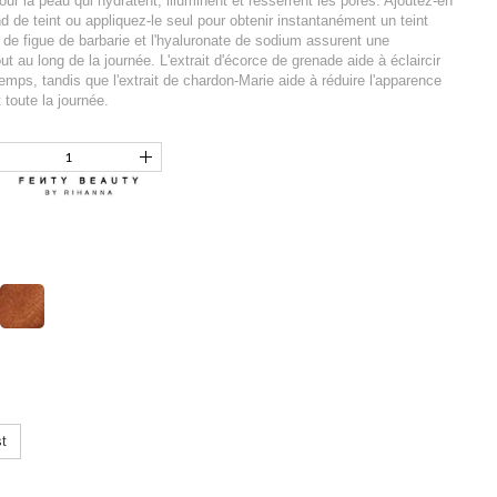
ur la peau qui hydratent, illuminent et resserrent les pores. Ajoutez-en
d de teint ou appliquez-le seul pour obtenir instantanément un teint
it de figue de barbarie et l'hyaluronate de sodium assurent une
ut au long de la journée. L'extrait d'écorce de grenade aide à éclaircir
temps, tandis que l'extrait de chardon-Marie aide à réduire l'apparence
toute la journée.
t