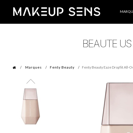
Catégories
MARQU
Marques
Fenty Beauty
Fenty Beauty Eaze Drop'lit All-