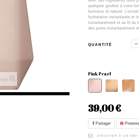
avec des ingrédients doux po
quelques gouttes à votre fon
lumineux et naturel. L'extra
hydratation instantanée et to
instantanément et au fil du 
des pores instantanément et 
QUANTITÉ
Pink Pearl
image
39,00 €
Partager
Pinteres
ENVOYER À UN AMI