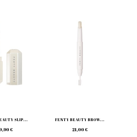
AUTY SLIP...
FENTY BEAUTY BROW...
FE
9,90 €
21,00 €