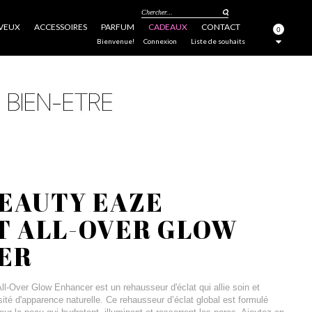
Chercher...
VEUX
ACCESSOIRES
PARFUM
CADEAUX
CONTACT
0
FERMER
Bienvenue!
Connexion
Liste de souhaits
BEAUTY EAZE
T ALL-OVER GLOW
ER
ll-Over Glow Enhancer est un rehausseur d'éclat qui allie soin et
ité d'apparence naturelle. Ce rehausseur d’éclat global est formulé