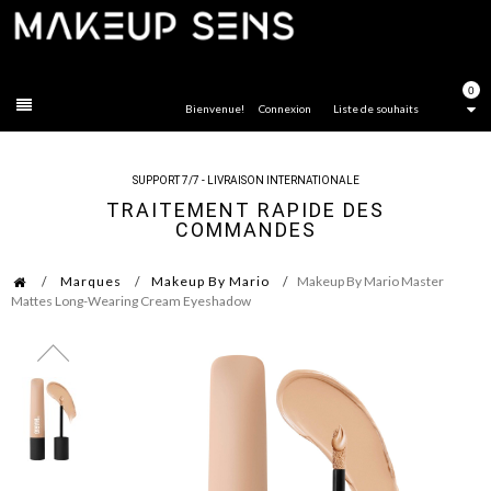
FERMER
0
Bienvenue!
Connexion
Liste de souhaits
SUPPORT 7/7 - LIVRAISON INTERNATIONALE
TRAITEMENT RAPIDE DES
COMMANDES
Marques
Makeup By Mario
Makeup By Mario Master
Mattes Long-Wearing Cream Eyeshadow