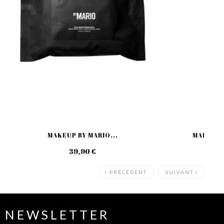
MAKEUP BY MARIO...
MAKEUP B
39,90 €
27
PRÉCÉDENT
SUIVANT
NEWSLETTER