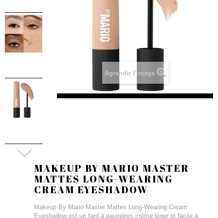
Agrandir l'image
MAKEUP BY MARIO MASTER
MATTES LONG-WEARING
CREAM EYESHADOW
Makeup By Mario Master Mattes Long-Wearing Cream
Eyeshadow est un fard à paupières crème léger et facile à