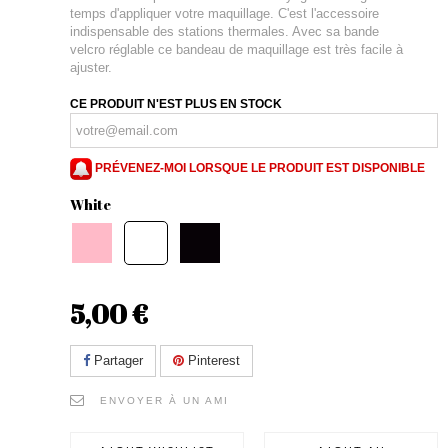
temps d'appliquer votre maquillage. C'est l'accessoire
indispensable des stations thermales. Avec sa bande
velcro réglable ce bandeau de maquillage est très facile à
ajuster.
CE PRODUIT N'EST PLUS EN STOCK
PRÉVENEZ-MOI LORSQUE LE PRODUIT EST DISPONIBLE
White
5,00 €
Partager
Pinterest
ENVOYER À UN AMI