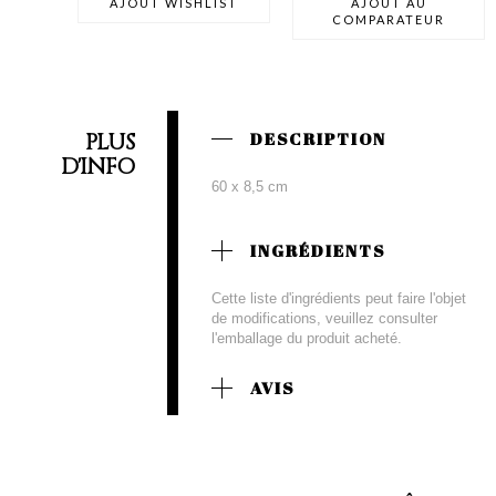
AJOUT WISHLIST
AJOUT AU
COMPARATEUR
PLUS
DESCRIPTION
D'INFO
60 x 8,5 cm
INGRÉDIENTS
Cette liste d'ingrédients peut faire l'objet
de modifications, veuillez consulter
l'emballage du produit acheté.
AVIS