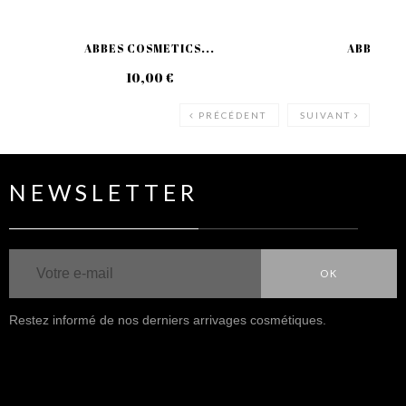
ABBES COSMETICS...
ABBES CO
10,00 €
10
PRÉCÉDENT
SUIVANT
NEWSLETTER
OK
Restez informé de nos derniers arrivages cosmétiques.
NOUS SUIVRE