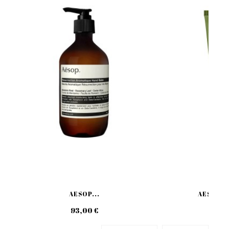
AESOP...
AESOP G
93,00 €
37