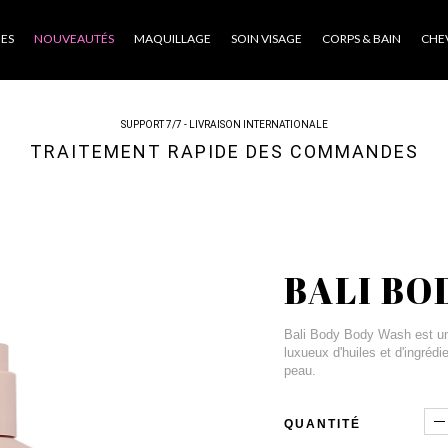
ES
NOUVEAUTÉS
MAQUILLAGE
SOIN VISAGE
CORPS & BAIN
CHE
SUPPORT 7/7 - LIVRAISON INTERNATIONALE
TRAITEMENT RAPIDE DES COMMANDES
BALI BO
Bali Body Body Wash est un
luxueux d'huiles et d'ingrédi
peau.
QUANTITÉ