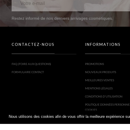
Restez informé de nos derniers arrivages cosmétiques.
CONTACTEZ-NOUS
INFORMATIONS
FAQ (FOIRE AUX QUESTIONS)
PROMOTIONS
FORMULAIRE CONTACT
NOUVEAUX PRODUITS
MEILLEURES VENTES
MENTIONS LÉGALES
CONDITIONS D'UTILISATION
POLITIQUE DONNÉES PERSONNE
COOKIES
Nous utilisons des cookies afin de vous offrir la meilleure expérience 
PARTENAIRES : COOKIES, RÉSEA
PUBLICITÉ