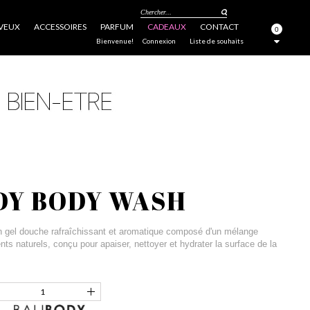
Chercher...
VEUX
ACCESSOIRES
PARFUM
CADEAUX
CONTACT
0
FERMER
Bienvenue!
Connexion
Liste de souhaits
DY BODY WASH
 gel douche rafraîchissant et aromatique composé d'un mélange
ents naturels, conçu pour apaiser, nettoyer et hydrater la surface de la