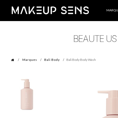
Catégories
MARQU
Marques
Bali Body
Bali Body Body Wash