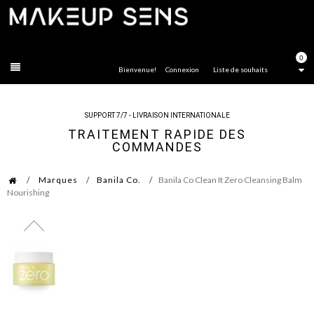
FERMER
0
Bienvenue!
Connexion
Liste de souhaits
SUPPORT 7/7 - LIVRAISON INTERNATIONALE
TRAITEMENT RAPIDE DES
COMMANDES
Marques
Banila Co.
Banila Co Clean It Zero Cleansing Balm
Nourishing