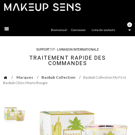
FERMER
0
Bienvenue!
Connexion
Liste de souhaits
SUPPORT 7/7 - LIVRAISON INTERNATIONALE
TRAITEMENT RAPIDE DES
COMMANDES
Marques
Baobab Collection
Baobab Collection My First
Baobab Cities Miami Bougie