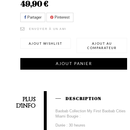
49,90 €
Partager
Pinterest
ENVOYER À UN AMI
AJOUT WISHLIST
AJOUT AU
COMPARATEUR
AJOUT PANIER
PLUS
DESCRIPTION
D'INFO
Baobab Collection My First Baobab Cities
Miami Bougie :
Durée : 30 heures