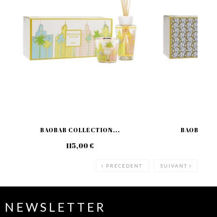
BAOBAB COLLECTION...
BAOBAB CO
115,00 €
109
PRÉCÉDENT
SUIVANT
NEWSLETTER