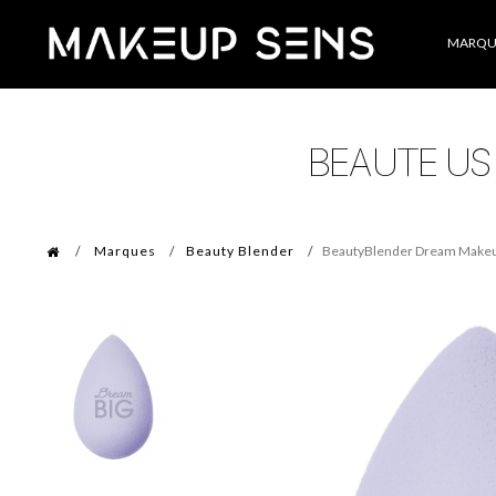
Catégories
MARQU
Marques
Beauty Blender
BeautyBlender Dream Makeu