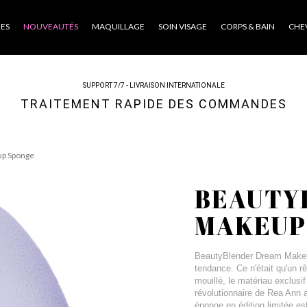
ES
NOUVEAUTÉS
MAQUILLAGE
SOIN VISAGE
CORPS & BAIN
CHE
SUPPORT 7/7 - LIVRAISON INTERNATIONALE
TRAITEMENT RAPIDE DES COMMANDES
p Sponge
BEAUTY
MAKEUP
BeautyBlender Dream Makeu
tendance. Ce n'était qu'un r
mouillé, le matériau exclusi
révolutionnaire de Rea Ann 
éponge en édition limitée est