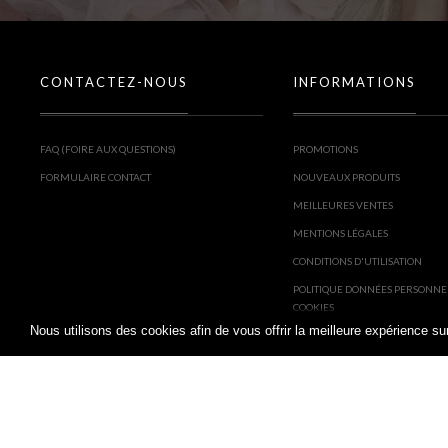
CONTACTEZ-NOUS
INFORMATIONS
FAQ (FOIRE AUX QUESTIONS)
PROMOTIONS
FORMULAIRE CONTACT
NOUVEAUX PRODUITS
MEILLEURES VENTES
MENTIONS LÉGALES
CONDITIONS D'UTILISATION
POLITIQUE DONNÉES PERSONNE
COOKIES
Nous utilisons des cookies afin de vous offrir la meilleure expérience 
PARTENAIRES : COOKIES, RÉSEA
PUBLICITÉ
MAKEUP SENS © 2026 -
CRÉATION SITE ECOMMERCE