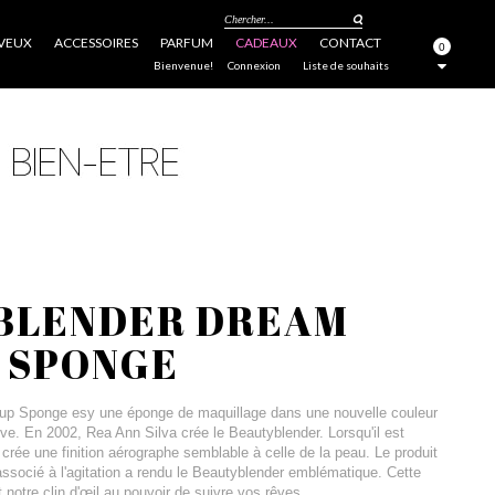
Chercher...
VEUX
ACCESSOIRES
PARFUM
CADEAUX
CONTACT
0
FERMER
Bienvenue!
Connexion
Liste de souhaits
BLENDER DREAM
 SPONGE
p Sponge esy une éponge de maquillage dans une nouvelle couleur
êve. En 2002, Rea Ann Silva crée le Beautyblender. Lorsqu'il est
f crée une finition aérographe semblable à celle de la peau. Le produit
associé à l'agitation a rendu le Beautyblender emblématique. Cette
 notre clin d'œil au pouvoir de suivre vos rêves.