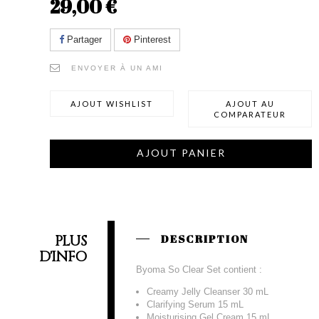
29,00 €
Partager
Pinterest
ENVOYER À UN AMI
AJOUT WISHLIST
AJOUT AU
COMPARATEUR
AJOUT PANIER
PLUS
DESCRIPTION
D'INFO
Byoma So Clear Set contient :
Creamy Jelly Cleanser 30 mL
Clarifying Serum 15 mL
Moisturising Gel Cream 15 mL